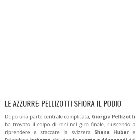
LE AZZURRE: PELLIZOTTI SFIORA IL PODIO
Dopo una parte centrale complicata,
Giorgia Pellizotti
ha trovato il colpo di reni nel giro finale, riuscendo a
riprendere e staccare la svizzera
Shana Huber
e
l’olandese
Jochems
, chiudendo
quarta a 44 secondi
dal