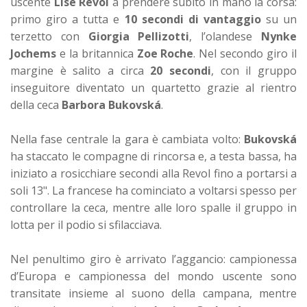
uscente
Lise Revol
a prendere subito in mano la corsa:
primo giro a tutta e
10 secondi di vantaggio
su un
terzetto con
Giorgia Pellizotti
, l’olandese
Nynke
Jochems
e la britannica
Zoe Roche
. Nel secondo giro il
margine è salito a circa
20 secondi
, con il gruppo
inseguitore diventato un quartetto grazie al rientro
della ceca
Barbora Bukovská
.
Nella fase centrale la gara è cambiata volto:
Bukovská
ha staccato le compagne di rincorsa e, a testa bassa, ha
iniziato a rosicchiare secondi alla Revol fino a portarsi a
soli 13". La francese ha cominciato a voltarsi spesso per
controllare la ceca, mentre alle loro spalle il gruppo in
lotta per il podio si sfilacciava.
Nel penultimo giro è arrivato l’aggancio: campionessa
d’Europa e campionessa del mondo uscente sono
transitate insieme al suono della campana, mentre