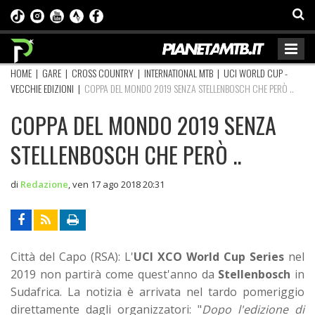
HOME
|
GARE
|
CROSS COUNTRY
|
INTERNATIONAL MTB
|
UCI WORLD CUP -
VECCHIE EDIZIONI
|
COPPA DEL MONDO 2019 SENZA STELLENBOSCH CHE PERÒ ..
COPPA DEL MONDO 2019 SENZA
STELLENBOSCH CHE PERÒ ..
di
Redazione
,
ven 17 ago 2018 20:31
Città del Capo (RSA): L'
UCI XCO World Cup Series
nel
2019 non partirà come quest'anno da
Stellenbosch
in
Sudafrica. La notizia è arrivata nel tardo pomeriggio
direttamente dagli organizzatori:
"
Dopo l'edizione di