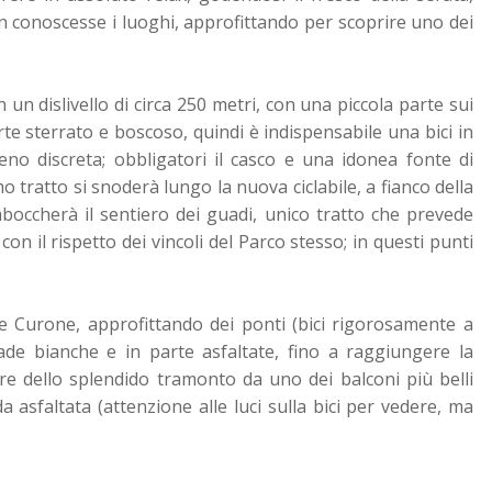
on conoscesse i luoghi, approfittando per scoprire uno dei
 un dislivello di circa 250 metri, con una piccola parte sui
arte sterrato e boscoso, quindi è indispensabile una bici in
no discreta; obbligatori il casco e una idonea fonte di
mo tratto si snoderà lungo la nuova ciclabile, a fianco della
mboccherà il sentiero dei guadi, unico tratto che prevede
 con il rispetto dei vincoli del Parco stesso; in questi punti
te Curone, approfittando dei ponti (bici rigorosamente a
de bianche e in parte asfaltate, fino a raggiungere la
re dello splendido tramonto da uno dei balconi più belli
a asfaltata (attenzione alle luci sulla bici per vedere, ma