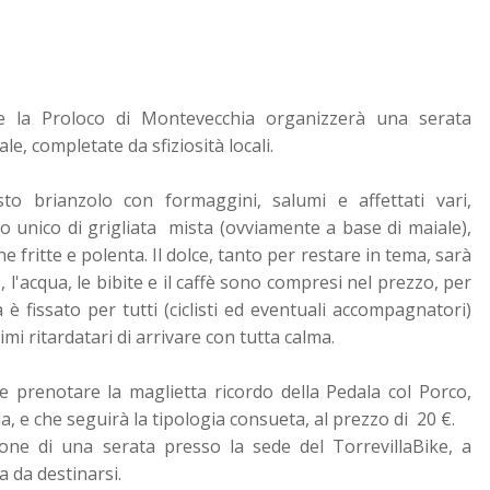
ve la Proloco di Montevecchia organizzerà una serata
e, completate da sfiziosità locali.
o brianzolo con formaggini, salumi e affettati vari,
o unico di grigliata mista (ovviamente a base di maiale),
ne fritte e polenta.
Il dolce, tanto per restare in tema, sarà
o, l'acqua, le bibite e il caffè sono compresi nel prezzo, per
a è fissato per tutti (ciclisti ed eventuali accompagnatori)
imi ritardatari di arrivare con tutta calma.
e prenotare la maglietta ricordo della Pedala col Porco,
la, e che seguirà la tipologia consueta, al prezzo di 20 €.
one di una serata presso la sede del TorrevillaBike, a
a da destinarsi.