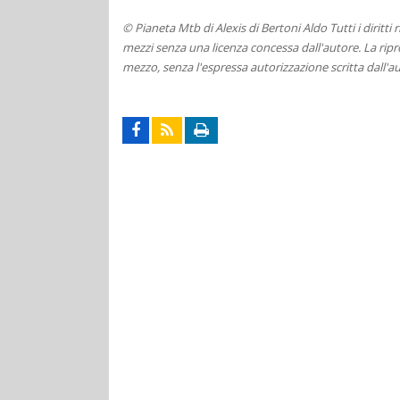
© Pianeta Mtb di Alexis di Bertoni Aldo Tutti i diritti
mezzi senza una licenza concessa dall'autore. La ripro
mezzo, senza l'espressa autorizzazione scritta dall'au