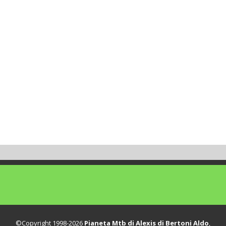
©Copyright 1998-2026
Pianeta Mtb di Alexis di Bertoni Aldo
,