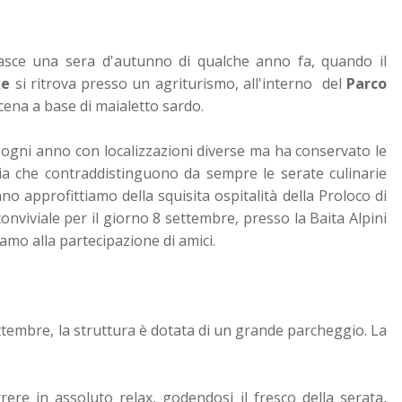
sce una sera d'autunno di qualche anno fa, quando il
ke
si ritrova presso un agriturismo, all'interno del
Parco
cena a base di maialetto sardo.
si ogni anno con localizzazioni diverse ma ha conservato le
atia che contraddistinguono da sempre le serate culinarie
no approfittiamo della squisita ospitalità della Proloco di
nviviale per il giorno 8 settembre, presso la Baita Alpini
iamo alla partecipazione di amici.
settembre, la struttura è dotata di un grande parcheggio.
La
rere in assoluto relax, godendosi il fresco della serata,