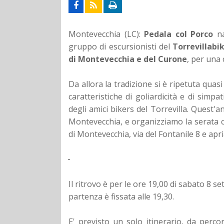
Montevecchia (LC):
Pedala col Porco
na
gruppo di escursionisti del
Torrevillabi
di Montevecchia e del Curone
, per una 
Da allora la tradizione si è ripetuta qua
caratteristiche di goliardicità e di simp
degli amici bikers del Torrevilla.
Quest'an
Montevecchia, e organizziamo la serata co
di Montevecchia, via del Fontanile 8 e apr
Il ritrovo è per le ore 19,00 di sabato 8 
partenza è fissata alle 19,30.
E' previsto un solo itinerario, da percor