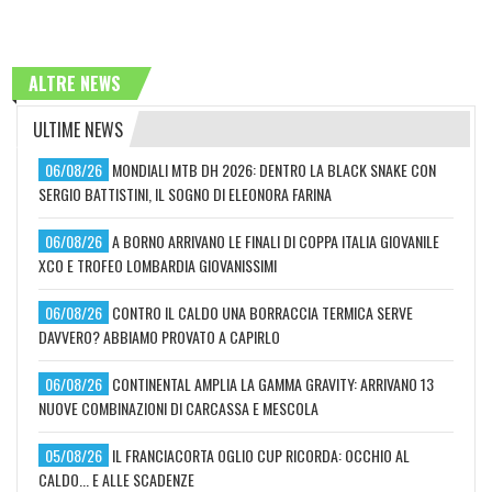
ALTRE NEWS
ULTIME NEWS
06/08/26
MONDIALI MTB DH 2026: DENTRO LA BLACK SNAKE CON
SERGIO BATTISTINI, IL SOGNO DI ELEONORA FARINA
06/08/26
A BORNO ARRIVANO LE FINALI DI COPPA ITALIA GIOVANILE
XCO E TROFEO LOMBARDIA GIOVANISSIMI
06/08/26
CONTRO IL CALDO UNA BORRACCIA TERMICA SERVE
DAVVERO? ABBIAMO PROVATO A CAPIRLO
06/08/26
CONTINENTAL AMPLIA LA GAMMA GRAVITY: ARRIVANO 13
NUOVE COMBINAZIONI DI CARCASSA E MESCOLA
05/08/26
IL FRANCIACORTA OGLIO CUP RICORDA: OCCHIO AL
CALDO... E ALLE SCADENZE