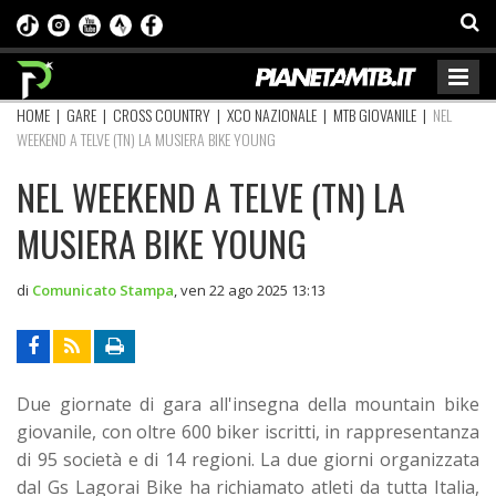
HOME
|
GARE
|
CROSS COUNTRY
|
XCO NAZIONALE
|
MTB GIOVANILE
|
NEL
WEEKEND A TELVE (TN) LA MUSIERA BIKE YOUNG
NEL WEEKEND A TELVE (TN) LA
MUSIERA BIKE YOUNG
di
Comunicato Stampa
,
ven 22 ago 2025 13:13
Due giornate di gara all'insegna della mountain bike
giovanile, con oltre 600 biker iscritti, in rappresentanza
di 95 società e di 14 regioni. La due giorni organizzata
dal Gs Lagorai Bike ha richiamato atleti da tutta Italia,