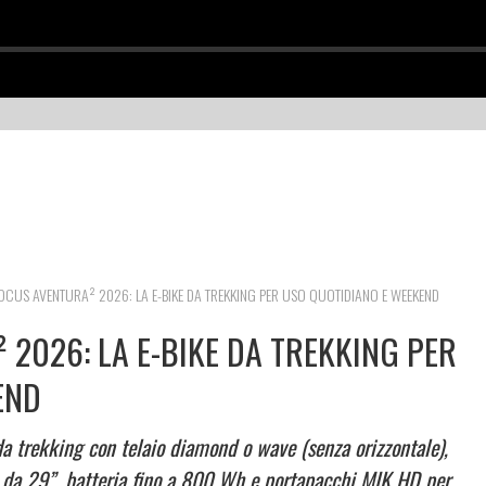
CUS AVENTURA² 2026: LA E-BIKE DA TREKKING PER USO QUOTIDIANO E WEEKEND
2026: LA E-BIKE DA TREKKING PER
END
da trekking con telaio diamond o wave (senza orizzontale),
 da 29”, batteria fino a 800 Wh e portapacchi MIK HD per