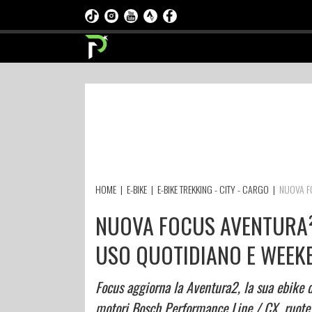
HOME
|
E-BIKE
|
E-BIKE TREKKING - CITY - CARGO
|
NUOVA FO
NUOVA FOCUS AVENTURA² 
USO QUOTIDIANO E WEEK
Focus aggiorna la Aventura2, la sua ebike 
motori Bosch Performance Line / CX, ruote