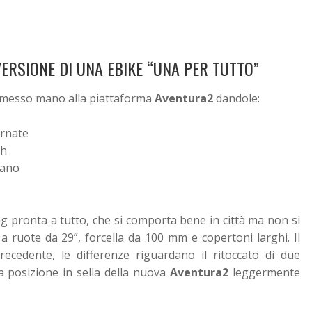
ERSIONE DI UNA EBIKE “UNA PER TUTTO”
o messo mano alla piattaforma
Aventura2
dandole:
ornate
ch
iano
ng pronta a tutto, che si comporta bene in città ma non si
 a ruote da 29”, forcella da 100 mm e copertoni larghi. Il
precedente, le differenze
riguardano il ritoccato di due
a posizione in sella della nuova
Aventura2
leggermente