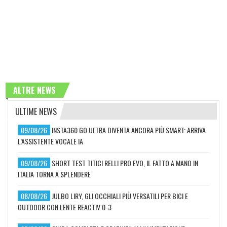
ALTRE NEWS
ULTIME NEWS
09/08/26
INSTA360 GO ULTRA DIVENTA ANCORA PIÙ SMART: ARRIVA
L’ASSISTENTE VOCALE IA
09/08/26
SHORT TEST TITICI RELLI PRO EVO, IL FATTO A MANO IN
ITALIA TORNA A SPLENDERE
08/08/26
JULBO LIRY, GLI OCCHIALI PIÙ VERSATILI PER BICI E
OUTDOOR CON LENTE REACTIV 0-3