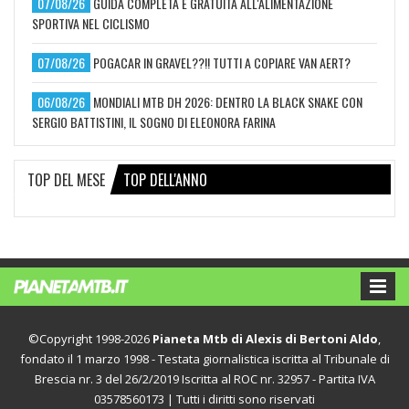
07/08/26
GUIDA COMPLETA E GRATUITA ALL'ALIMENTAZIONE
SPORTIVA NEL CICLISMO
07/08/26
POGACAR IN GRAVEL??!! TUTTI A COPIARE VAN AERT?
06/08/26
MONDIALI MTB DH 2026: DENTRO LA BLACK SNAKE CON
SERGIO BATTISTINI, IL SOGNO DI ELEONORA FARINA
TOP DEL MESE
TOP DELL'ANNO
©Copyright 1998-2026
Pianeta Mtb di Alexis di Bertoni Aldo
,
fondato il 1 marzo 1998 - Testata giornalistica iscritta al Tribunale di
Brescia nr. 3 del 26/2/2019 Iscritta al ROC nr. 32957 - Partita IVA
03578560173 | Tutti i diritti sono riservati