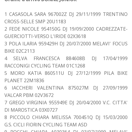
1 CASASOLA SARA 967002Z DJ 29/11/1999 TRENTINO
CROSS-SELLE SMP 20U1183
2 FEDE NICOLE 954150G DJ 19/09/2000 CADREZZATE-
GUERCIOTTI-VERSO L'IRIDE 02X3618
3 POLA ILARIA 959429H DJ 20/07/2000 MELAVI' FOCUS
BIKE 02C2113
4 SELVA FRANCESCA 884608B DJ 17/04/1999
RACCONIGI CYCLING TEAM 01C1268
5 MORO KATIA 860511U DJ 27/12/1999 PILA BIKE
PLANET 22M1836
6 IACCHERI VALENTINA 875027M DJ 27/09/1999
VALCAR PBM 02V3672
7 GREGO VIRGINIA 955949E DJ 20/04/2000 V.C. CITTA'
DI MAROSTICA 03X0727
8 PICCOLO CHIARA MELISSA 700451Q DJ 15/03/2000
G.S. CICLI FIORIN CYCLING TEAM ASD
9 ROCCHI CHIARA A030364 DJ 03/07/1999 MELAVI'