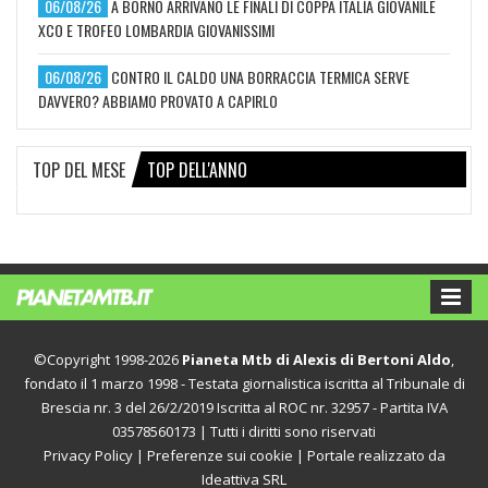
06/08/26
A BORNO ARRIVANO LE FINALI DI COPPA ITALIA GIOVANILE
XCO E TROFEO LOMBARDIA GIOVANISSIMI
06/08/26
CONTRO IL CALDO UNA BORRACCIA TERMICA SERVE
DAVVERO? ABBIAMO PROVATO A CAPIRLO
TOP DEL MESE
TOP DELL'ANNO
©Copyright 1998-2026
Pianeta Mtb di Alexis di Bertoni Aldo
,
fondato il 1 marzo 1998 - Testata giornalistica iscritta al Tribunale di
Brescia nr. 3 del 26/2/2019 Iscritta al ROC nr. 32957 - Partita IVA
03578560173 | Tutti i diritti sono riservati
Privacy Policy
|
Preferenze sui cookie
| Portale realizzato da
Ideattiva SRL