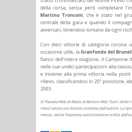
tratto cronometrato del Monte Pirello che 
della corsa, senza però completare l'i
Martino Tronconi
, che è stato nel gru
centrale della gara e quando il compagno
avversari, tenendosi lontano da ogni risch
Con dieci vittorie di categoria corona
occasione utile, la
Granfondo del Brunell
fianco dell'intera stagione, il Campione 
nelle sue undici partecipazioni alla class
e insieme alla prima vittoria nella poin
rilievo, classificandosi in 20ª posizione, i
2003.
© Pianeta Mtb di Alexis di Bertoni Aldo Tutti i diritti
mezzi senza una licenza concessa dall'autore. La ripro
mezzo, senza l'espressa autorizzazione scritta dall'au