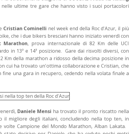
nelle ultime tre gare che hanno visto i suoi portacolori
e
Cristian Cominelli
nel week end della Roc d'Azur, il più
ke, che i due bikers bresciani hanno iniziato venerdì con
c Marathon
, prova internazionale di 82 Km delle UCI
ardo in 13ª e 14ª posizione. Gare dai risvolti diversi, con
82 Km della marathon a ridosso della decima posizione in
n cui ha trovato un'ottima collaborazione e Cristian, che
n fine una gara in recupero, cedendo nella volata finale a
venerdì,
Daniele Mensi
ha trovato il pronto riscatto nella
o il migliore degli italiani, concludendo nella top ten, in
 due volte Campione del Mondo Marathon, Alban Lakata.
 è stato decisivo per Daniele, che ha ceduto pochi metri