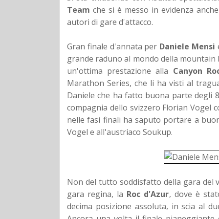
Team
che si è messo in evidenza anche 
autori di gare d'attacco.
Gran finale d'annata per
Daniele Mensi
grande raduno al mondo della mountain bi
un'ottima prestazione alla
Canyon Ro
Marathon Series, che li ha visti al tragu
Daniele che ha fatto buona parte degli 
compagnia dello svizzero Florian Vogel co
nelle fasi finali ha saputo portare a buo
Vogel e all'austriaco Soukup.
Non del tutto soddisfatto della gara del 
gara regina, la
Roc d'Azur
, dove è stat
decima posizione assoluta, in scia al
Ancora una volta il finale pianeggiante