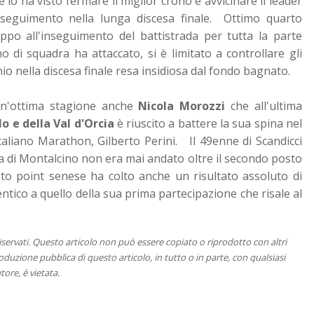
lo ha visto fermare il miglior crono e avvicinare il leader
nseguimento nella lunga discesa finale. Ottimo quarto
ppo all'inseguimento del battistrada per tutta la parte
 di squadra ha attaccato, si è limitato a controllare gli
io nella discesa finale resa insidiosa dal fondo bagnato.
 un'ottima stagione anche
Nicola Morozzi
che all'ultima
o e della Val d'Orcia
è riuscito a battere la sua spina nel
Italiano Marathon, Gilberto Perini. Il 49enne di Scandicci
ica di Montalcino non era mai andato oltre il secondo posto
t to point senese ha colto anche un risultato assoluto di
dentico a quello della sua prima partecipazione che risale al
 riservati. Questo articolo non può essere copiato o riprodotto con altri
duzione pubblica di questo articolo, in tutto o in parte, con qualsiasi
tore, è vietata.