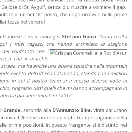
a Galiote di St. Aygulf, senza più riuscire a colmare il gap.
autore di un bel 18° posto, che dopo un'avvio nelle prime
llantezza del venerdì.
ta francese il team manager
Stefano Gonzi
:
"Sono molto
qui i miei ragazzi che hanno archiviato
la stagione
ti nel confronto con i
ncesi che il marchio
 strada, ma h
a anche una buona squadra nella mountain
nde evento dell'off road al mondo, stando con i migliori
one in cui il nostro team si è messo diverse volte in
chio, ringrazio tutti quelli che mi hanno accompagnato in
 ancora più determinati nel 2017"
l Grande
, secondo alla
D'Annunzio Bike
, vinta dallucano
tiva il 26enne vicentino è stato tra i protagonisti della
elle prime posizioni, in questo frangente si è distinto nel