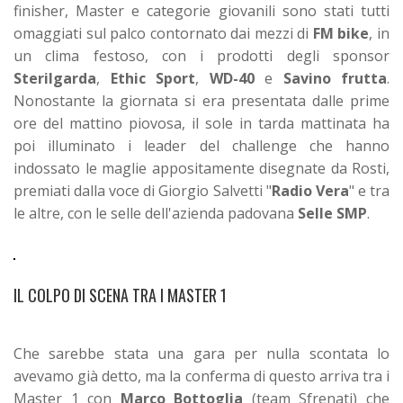
finisher, Master e categorie giovanili sono stati tutti
omaggiati sul palco contornato dai mezzi di
FM bike
, in
un clima festoso, con i prodotti degli sponsor
Sterilgarda
,
Ethic Sport
,
WD-40
e
Savino frutta
.
Nonostante la giornata si era presentata dalle prime
ore del mattino piovosa, il sole in tarda mattinata ha
poi illuminato i leader del challenge che hanno
indossato le maglie appositamente disegnate da Rosti,
premiati dalla voce di Giorgio Salvetti "
Radio Vera
" e tra
le altre, con le selle dell'azienda padovana
Selle SMP
.
IL COLPO DI SCENA TRA I MASTER 1
Che sarebbe stata una gara per nulla scontata lo
avevamo già detto, ma la conferma di questo arriva tra i
Master 1 con
Marco Bottoglia
(team Sfrenati) che