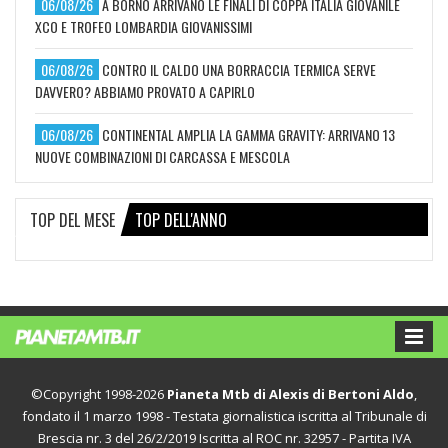
06/08/26
A BORNO ARRIVANO LE FINALI DI COPPA ITALIA GIOVANILE
XCO E TROFEO LOMBARDIA GIOVANISSIMI
06/08/26
CONTRO IL CALDO UNA BORRACCIA TERMICA SERVE
DAVVERO? ABBIAMO PROVATO A CAPIRLO
06/08/26
CONTINENTAL AMPLIA LA GAMMA GRAVITY: ARRIVANO 13
NUOVE COMBINAZIONI DI CARCASSA E MESCOLA
TOP DEL MESE
TOP DELL'ANNO
©Copyright 1998-2026
Pianeta Mtb di Alexis di Bertoni Aldo
,
fondato il 1 marzo 1998 - Testata giornalistica iscritta al Tribunale di
Brescia nr. 3 del 26/2/2019 Iscritta al ROC nr. 32957 - Partita IVA