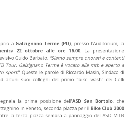
roprio a
Galzignano Terme (PD)
, presso l'Auditorium, la
enica 22 ottobre alle ore 16.00
. La presentazione
elevisivo Guido Barbato.
"Siamo sempre onorati e contenti
MTB Tour: Galzignano Terme è vocato alla mtb e aperto a
to sport
." Queste le parole
di Riccardo Masin, Sindaco di
 alcuni suoi colleghi del primo "bike wash" dei Colli
segnala la prima posizione dell'
ASD San Bortolo
, che
tteghino in Veneto, seconda piazza per il
Bike Club 2000
ntre la terza piazza sembra a pannaggio del ASD MTB