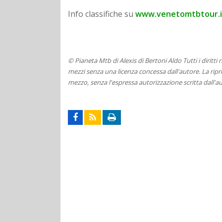
Info classifiche su
www.venetomtbtour.i
© Pianeta Mtb di Alexis di Bertoni Aldo Tutti i diritti
mezzi senza una licenza concessa dall'autore. La ripro
mezzo, senza l'espressa autorizzazione scritta dall'au