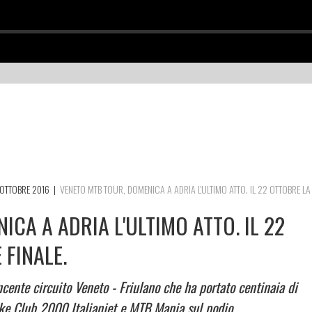
OTTOBRE 2016
|
VENETO MTB TOUR, DOMENICA A ADRIA L'ULTIMO ATTO. IL 22 OTTOBRE LA
CA A ADRIA L'ULTIMO ATTO. IL 22
 FINALE.
incente circuito Veneto - Friulano che ha portato centinaia di
Bike Club 2000 Italianjet e MTB Mania sul podio.