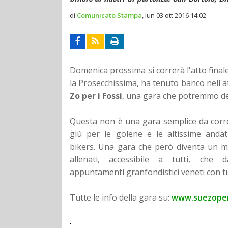
di
Comunicato Stampa
,
lun 03 ott 2016 14:02
Domenica prossima si correrà l'atto final
la Prosecchissima, ha tenuto banco nell'a
Zo per i Fossi
, una gara che potremmo defi
Questa non è una gara semplice
da corr
giù per le golene e le altissime anda
bikers.
Una gara che però diventa un mo
allenati, accessibile a tutti, che 
appuntamenti
granfondistici veneti con t
Tutte le info della gara su:
www.suezoper