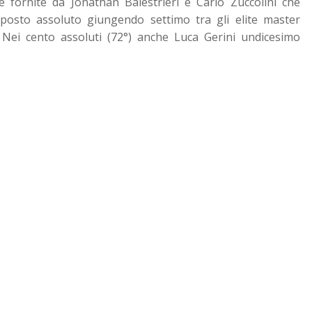
e fornite da Jonathan Balestrieri e Carlo Zuccolini che
posto assoluto giungendo settimo tra gli elite master
. Nei cento assoluti (72°) anche Luca Gerini undicesimo