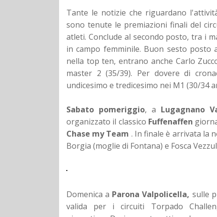
Tante le notizie che riguardano l'attivit
sono tenute le premiazioni finali del cir
atleti. Conclude al secondo posto, tra i ma
in campo femminile. Buon sesto posto ass
nella top ten, entrano anche Carlo Zucc
master 2 (35/39).
Per dovere di cron
undicesimo e tredicesimo nei M1 (30/34 an
Sabato pomeriggio
, a
Lugagnano Va
organizzato il classico
Fuffenaffen
giorna
Chase my Team
. In finale è arrivata la
Borgia (moglie di Fontana) e Fosca Vezzull
Domenica a
Parona Valpolicella,
sulle p
valida per i circuiti Torpado Chall