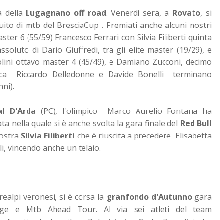
à della
Lugagnano off road
.
Venerdì sera, a
Rovato
, si
cuito di mtb del BresciaCup . Premiati anche alcuni nostri
ster 6 (55/59) Francesco Ferrari con Silvia Filiberti quinta
oluto di Dario Giuffredi, tra gli elite master (19/29), e
olini ottavo master 4 (45/49), e Damiano Zucconi, decimo
aca Riccardo Delledonne e Davide Bonelli terminano
ni).
l D'Arda
(PC), l'olimpico Marco Aurelio Fontana ha
ta nella quale si è anche svolta la gara finale del
Red Bull
 nostra
Silvia Filiberti
che è riuscita a precedere Elisabetta
i, vincendo anche un telaio.
realpi veronesi, si è corsa la
granfondo d'Autunno
gara
enge e Mtb Ahead Tour. Al via sei atleti del team