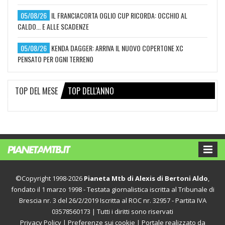
05/08/26
IL FRANCIACORTA OGLIO CUP RICORDA: OCCHIO AL
CALDO... E ALLE SCADENZE
05/08/26
KENDA DAGGER: ARRIVA IL NUOVO COPERTONE XC
PENSATO PER OGNI TERRENO
TOP DEL MESE
TOP DELL'ANNO
©Copyright 1998-2026
Pianeta Mtb di Alexis di Bertoni Aldo
,
fondato il 1 marzo 1998 - Testata giornalistica iscritta al Tribunale di
Brescia nr. 3 del 26/2/2019 Iscritta al ROC nr. 32957 - Partita IVA
03578560173 | Tutti i diritti sono riservati
Privacy Policy
|
Preferenze sui cookie
| Portale realizzato da