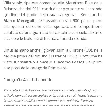
Villa vuole ripetere domenica alla Marathon Bike della
Brianza che dal 2011 conclude senza soste sul secondo
gradino del podio della sua categoria. Bene anche
Marco Meregalli
, 98° assoluto tra i 900 partecipanti
alla quarta edizione della spettacolare competizione
salutata da una giornata da cartolina con cielo azzurro
e caldo e le Dolomiti di Brenta a fare da sfondo.
Entusiasmano anche i giovanissimi a Cibrone (CO), nella
decima prova del circuito Master MTB Cicli Pozzi che ha
visto
Alessandro Conca
e
Giacomo Fossati
, ai primi
due posti della categoria Primavera.
Fotografia
© mtbchannel.it
© Pianeta Mtb di Alexis di Bertoni Aldo Tutti i diritti riservati. Questo
articolo non può essere copiato o riprodotto con altri mezzi senza una
licenza concessa dall'autore. La riproduzione pubblica di questo
articolo, in tutto o in parte, con qualsiasi mezzo, senza l'espressa