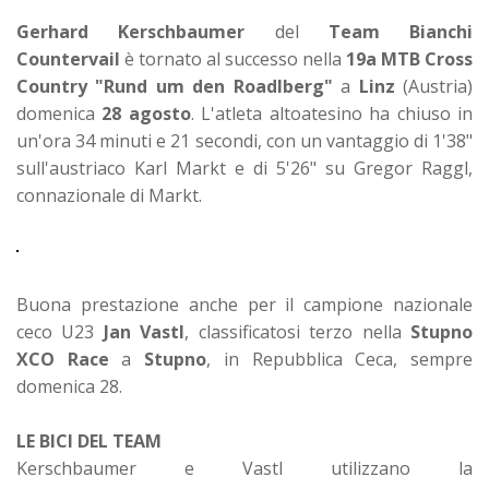
Gerhard Kerschbaumer
del
Team Bianchi
Countervail
è tornato al successo nella
19a MTB Cross
Country "Rund um den Roadlberg"
a
Linz
(Austria)
domenica
28 agosto
. L'atleta altoatesino ha chiuso in
un'ora 34 minuti e 21 secondi, con un vantaggio di 1'38"
sull'austriaco Karl Markt e di 5'26" su Gregor Raggl,
connazionale di Markt.
Buona prestazione anche per il campione nazionale
ceco U23
Jan Vastl
, classificatosi terzo nella
Stupno
XCO Race
a
Stupno
, in Repubblica Ceca, sempre
domenica 28.
LE BICI DEL TEAM
Kerschbaumer e Vastl utilizzano la