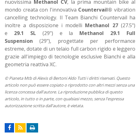
nuovissima
Methanol CV
, la prima mountain bike al
mondo creata con l'innovativa
Countervail®
vibration
cancelling technology. Il Team Bianchi Countervail ha
inoltre a disposizione i modelli
Methanol 27
(27.5")
e
29.1 SL
(29") e la
Methanol 29.1 Full
Suspension
(29"), progettate per performance
estreme, dotate di un telaio full carbon rigido e leggero
grazie all'impiego di tecnologie esclusive Bianchi e alla
geometria reattiva XC.
© Pianeta Mtb di Alexis di Bertoni Aldo Tutti i diritti riservati. Questo
articolo non può essere copiato o riprodotto con altri mezzi senza una
licenza concessa dall'autore. La riproduzione pubblica di questo
articolo, in tutto o in parte, con qualsiasi mezzo, senza l'espressa
autorizzazione scritta dall'autore, è vietata.