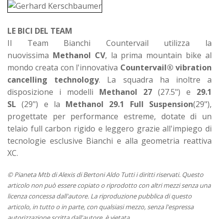
LE BICI DEL TEAM
Il Team Bianchi Countervail utilizza la
nuovissima
Methanol CV
, la prima mountain bike al
mondo creata con l'innovativa
Countervail® vibration
cancelling technology
. La squadra ha inoltre a
disposizione i modelli
Methanol 27
(27.5") e
29.1
SL
(29") e la
Methanol 29.1 Full Suspension
(29"),
progettate per performance estreme, dotate di un
telaio full carbon rigido e leggero grazie all'impiego di
tecnologie esclusive Bianchi e alla geometria reattiva
XC.
© Pianeta Mtb di Alexis di Bertoni Aldo Tutti i diritti riservati. Questo
articolo non può essere copiato o riprodotto con altri mezzi senza una
licenza concessa dall'autore. La riproduzione pubblica di questo
articolo, in tutto o in parte, con qualsiasi mezzo, senza l'espressa
autorizzazione scritta dall'autore, è vietata.