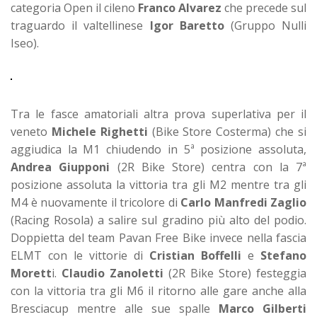
categoria Open il cileno
Franco Alvarez
che precede sul
traguardo il valtellinese
Igor Baretto
(Gruppo Nulli
Iseo).
Tra le fasce amatoriali altra prova superlativa per il
veneto
Michele Righetti
(Bike Store Costerma) che si
aggiudica la M1 chiudendo in 5ª posizione assoluta,
Andrea Giupponi
(2R Bike Store) centra con la 7ª
posizione assoluta la vittoria tra gli M2 mentre tra gli
M4 è nuovamente il tricolore di
Carlo Manfredi Zaglio
(Racing Rosola) a salire sul gradino più alto del podio.
Doppietta del team Pavan Free Bike invece nella fascia
ELMT con le vittorie di
Cristian Boffelli
e
Stefano
Morett
i.
Claudio Zanoletti
(2R Bike Store) festeggia
con la vittoria tra gli M6 il ritorno alle gare anche alla
Bresciacup mentre alle sue spalle
Marco Gilberti