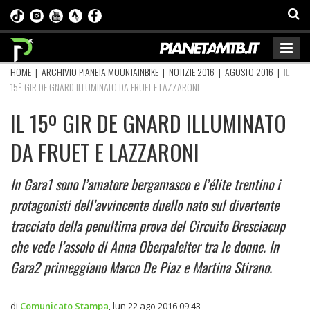
HOME
|
ARCHIVIO PIANETA MOUNTAINBIKE
|
NOTIZIE 2016
|
AGOSTO 2016
|
IL
15º GIR DE GNARD ILLUMINATO DA FRUET E LAZZARONI
IL 15º GIR DE GNARD ILLUMINATO
DA FRUET E LAZZARONI
In Gara1 sono l’amatore bergamasco e l’élite trentino i
protagonisti dell’avvincente duello nato sul divertente
tracciato della penultima prova del Circuito Bresciacup
che vede l’assolo di Anna Oberpaleiter tra le donne. In
Gara2 primeggiano Marco De Piaz e Martina Stirano.
di
Comunicato Stampa
,
lun 22 ago 2016 09:43