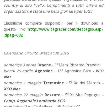
country di alto livello. Complimenti a tutti, bikers ed
organizzatori, è stata una bella giornata per tutti
."
Classifiche complete disponibili per il download a
questo link:
http://www.tagracer.com/dettaglio.asp?
idpag=682
Calendario Circuito Bresciacup 2016
domenica 3 aprile
:
Braone
- 5º Mem. Riccardo Prandini
lunedì 25 aprile
:
Agnosine
- 16ª Agnosine Bike
- XCO
Naz
domenica 1 maggio
:
Tremosine
- 5º Xc dei Marock
-
XCO Naz
domenica 22 maggio
:
Rezzato
- 5º Xc Mte Regogna
-
Camp. Regionale Lombardo XCO
domenica 17 luglio
:
Sellero
- 16º Sellero XC