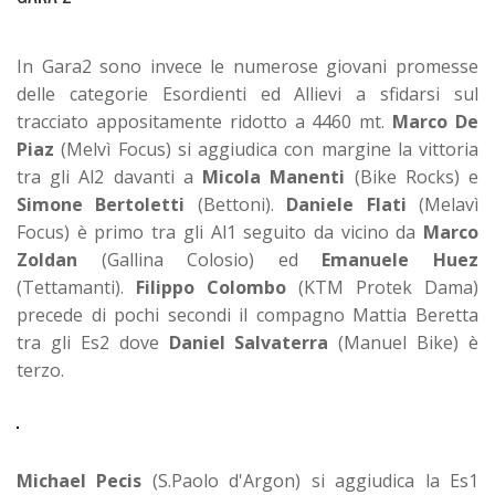
In Gara2 sono invece le numerose giovani promesse
delle categorie Esordienti ed Allievi a sfidarsi sul
tracciato appositamente ridotto a 4460 mt.
Marco De
Piaz
(Melvì Focus) si aggiudica con margine la vittoria
tra gli Al2 davanti a
Micola Manenti
(Bike Rocks) e
Simone Bertoletti
(Bettoni).
Daniele Flati
(Melavì
Focus) è primo tra gli Al1 seguito da vicino da
Marco
Zoldan
(Gallina Colosio) ed
Emanuele Huez
(Tettamanti).
Filippo Colombo
(KTM Protek Dama)
precede di pochi secondi il compagno Mattia Beretta
tra gli Es2 dove
Daniel Salvaterra
(Manuel Bike) è
terzo.
Michael Pecis
(S.Paolo d'Argon) si aggiudica la Es1