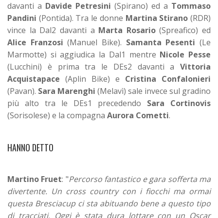
davanti a
Davide Petresini
(Spirano) ed a
Tommaso
Pandini
(Pontida). Tra le donne
Martina Stirano
(RDR)
vince la Dal2 davanti a
Marta Rosario
(Spreafico) ed
Alice Franzosi
(Manuel Bike).
Samanta Pesenti
(Le
Marmotte) si aggiudica la Dal1 mentre
Nicole Pesse
(Lucchini) è prima tra le DEs2 davanti a
Vittoria
Acquistapace
(Aplin Bike) e
Cristina Confalonieri
(Pavan).
Sara Marenghi
(Melavì) sale invece sul gradino
più alto tra le DEs1 precedendo
Sara Cortinovis
(Sorisolese) e la compagna
Aurora Cometti
.
HANNO DETTO
Martino Fruet
: "
Percorso fantastico e gara sofferta ma
divertente. Un cross country con i fiocchi ma ormai
questa Bresciacup ci sta abituando bene a questo tipo
di tracciati. Oggi è stata dura lottare con un Oscar