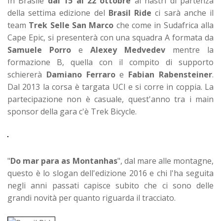
In Brasile
dal
15 al 22 ottobre
ai nastri di partenza
della settima edizione del
Brasil Ride
ci sarà anche il
team
Trek Selle San Marco
che come in Sudafrica alla
Cape Epic, si presenterà con una squadra A formata da
Samuele Porro
e
Alexey Medvedev
mentre la
formazione B, quella con il compito di supporto
schiererà
Damiano Ferraro
e
Fabian Rabensteiner
.
Dal 2013 la corsa è targata UCI e si corre in coppia. La
partecipazione non è casuale, quest'anno tra i main
sponsor della gara c'è Trek Bicycle.
"
Do mar para as Montanhas
", dal mare alle montagne,
questo è lo slogan dell'edizione 2016 e chi l'ha seguita
negli anni passati capisce subito che ci sono delle
grandi novità per quanto riguarda il tracciato.