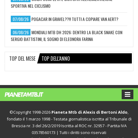
SPORTIVA NEL CICLISMO
07/08/26
POGACAR IN GRAVEL??!! TUTTI A COPIARE VAN AERT?
06/08/26
MONDIALI MTB DH 2026: DENTRO LA BLACK SNAKE CON
SERGIO BATTISTINI, IL SOGNO DI ELEONORA FARINA
TOP DEL MESE
TOP DELL'ANNO
©Copyright 1998-2026
Pianeta Mtb di Alexis di Bertoni Aldo
,
fondato il 1 marzo 1998 - Testata giornalistica iscritta al Tribunale di
Brescia nr. 3 del 26/2/2019 Iscritta al ROC nr. 32957 - Partita IVA
03578560173 | Tutti i diritti sono riservati