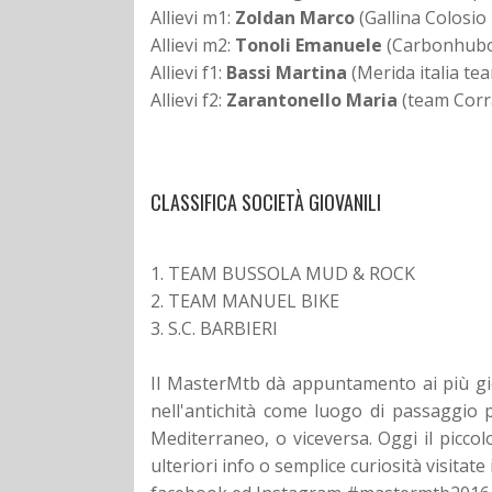
Allievi m1:
Zoldan Marco
(Gallina Colosio
Allievi m2:
Tonoli Emanuele
(Carbonhub
Allievi f1:
Bassi Martina
(Merida italia te
Allievi f2:
Zarantonello Maria
(team Corra
CLASSIFICA SOCIETÀ GIOVANILI
1. TEAM BUSSOLA MUD & ROCK
2. TEAM MANUEL BIKE
3. S.C. BARBIERI
Il MasterMtb dà appuntamento ai più gio
nell'antichità come luogo di passaggio
Mediterraneo, o viceversa. Oggi il piccol
ulteriori info o semplice curiosità visitate