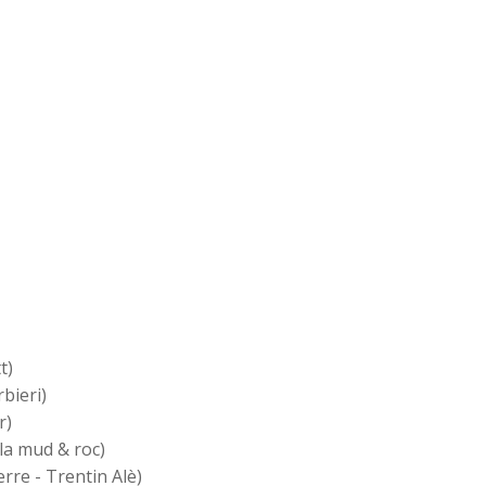
t)
rbieri)
r)
a mud & roc)
rre - Trentin Alè)