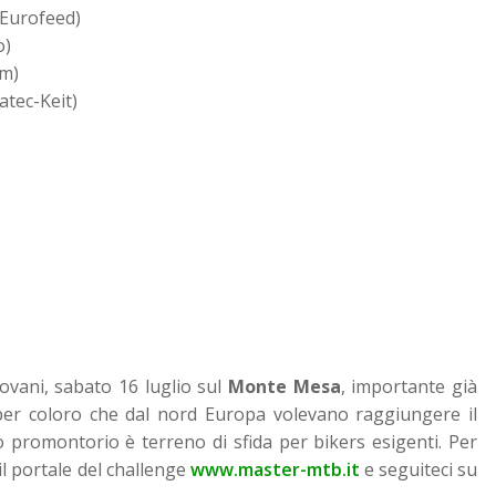
 Eurofeed)
o)
am)
tec-Keit)
vani, sabato 16 luglio sul
Monte Mesa
, importante già
 per coloro che dal nord Europa volevano raggiungere il
o promontorio è terreno di sfida per bikers esigenti. Per
 il portale del challenge
www.master-mtb.it
e seguiteci su