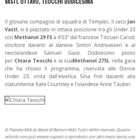
VASTL OTTAVO, TEOCCHI DODICESIMA
Il giovane compagno di squadra di Tempier, il ceco
Jan
Vastl
, si è piazzato in ottava posizione tra gli Under 23
con
Methanol 29 FS
a 4'03" dal francese Titouan Carod,
vincitore davanti al danese Simon Andreassen e al
neozelandese Samuel Gaze. Dodicesimo posto
per
Chiara Teocchi
e la sua
Methanol 27SL
nella gara
che ha chiuso il programma, riservata alle Donne
Under 23, vinta dall'elvetica Sina Frei davanti alla
statunitense Kate Courtney e l'olandese Anne Tauber.
© Pianeta Mtb di Alexis di Bertoni Aldo Tutti i diritti riservati. Questo
articolo non può essere copiato o riprodotto con altri mezzi senza una