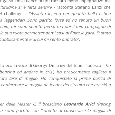
unga 86 km al fianco di un tracciato meno impegnativo ma
altitudine si è fatta sentire
- racconta Stefano Lanzi che
el challenge -
l'Assietta legend per quanto bella e ben
a leggendari. Sono partito forte ed ho tenuto un buon
rchio, mi sono sentito perso ma poi il mio compagno di
 sua ruota permettendomi così di finire la gara. E' stato
 pubblicamente e di cui mi sento onorato
".
 fa eco la voce di Georgy Dmitriev del team Todesco -
ho
benzina ed andare in crisi, ho praticamente tagliato il
uto fare di meglio. Ho conquistato la prima piazza di
confermare la maglia da leader del circuito che era ciò a
er della Master 6, il bresciano
Leonardo Arici
(Racing
a sono partito con l'intento di conservare la maglia di