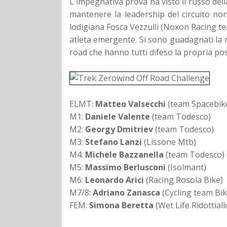
L'impegnativa prova ha visto il russo de
mantenere la leadership del circuito no
lodigiana Fosca Vezzulli (Noxon Racing tea
atleta emergente. Si sono guadagnati la m
road che hanno tutti difeso la propria pos
ELMT:
Matteo Valsecchi
(team Spacebik
M1:
Daniele Valente
(team Todesco)
M2:
Georgy Dmitriev
(team Todesco)
M3:
Stefano Lanzi
(Lissone Mtb)
M4:
Michele Bazzanella
(team Todesco)
M5:
Massimo Berlusconi
(Isolmant)
M6:
Leonardo Arici
(Racing Rosola Bike)
M7/8:
Adriano Zanasca
(Cycling team Bi
FEM:
Simona Beretta
(Wet Life Ridottial