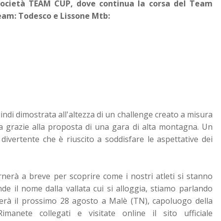
 società TEAM CUP, dove continua la corsa del Team
eam: Todesco e Lissone Mtb:
indi dimostrata all'altezza di un challenge creato a misura
ta grazie alla proposta di una gara di alta montagna. Un
ivertente che è riuscito a soddisfare le aspettative dei
rnerà a breve per scoprire come i nostri atleti si stanno
e il nome dalla vallata cui si alloggia, stiamo parlando
terà il prossimo 28 agosto a Malè (TN), capoluogo della
manete collegati e visitate online il sito ufficiale