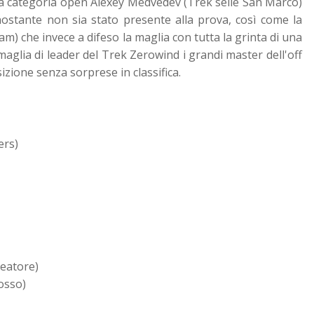
lla categoria open Alexey Medvedev (Trek selle San Marco)
nostante non sia stato presente alla prova, così come la
m) che invece a difeso la maglia con tutta la grinta di una
aglia di leader del Trek Zerowind i grandi master dell'off
izione senza sorprese in classifica.
ers)
keatore)
losso)