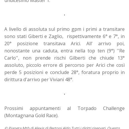
undicesimo Master 1.
A livello di assoluta sul primo gpm i primi a transitare
sono stati Giberti e Zaglio, rispettivamente 6° e 7°, in
20° posizione transitava Arici. All' arrivo poi,
nonostante una caduta, entra nella top ten (9°) ''Re
Carlo'', non prende rischi Gilberti che chiude 13°
assoluto, piccolo errore di percorso per Arici che così
perde 5 posizioni e conclude 28°, foratura proprio in
dirittura d'arrivo per Viviani 48°.
Prossimi appuntamenti al Torpado Challenge
(Montagnana Gold Race).
© Pianeta Mtb di Alexis di Bertoni Aldo Tutti i diritti riservati. Questo