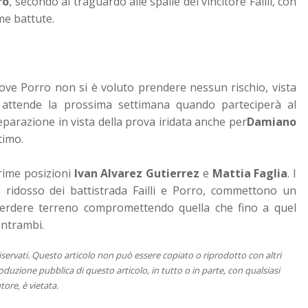
ro
, secondo al traguardo alle spalle del vincitore Failli, con
me battute.
 dove Porro non si è voluto prendere nessun rischio, vista
 attende la prossima settimana quando parteciperà al
arazione in vista della prova iridata anche per
Damiano
timo.
rime posizioni
Ivan Alvarez Gutierrez
e
Mattia Faglia
. I
 ridosso dei battistrada Failli e Porro, commettono un
 perdere terreno compromettendo quella che fino a quel
entrambi.
 riservati. Questo articolo non può essere copiato o riprodotto con altri
duzione pubblica di questo articolo, in tutto o in parte, con qualsiasi
tore, è vietata.