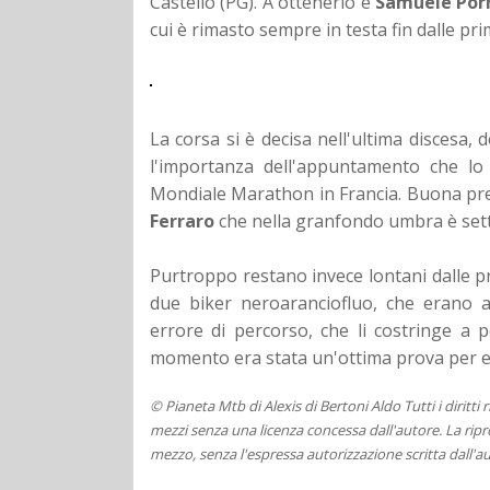
Castello (PG). A ottenerlo è
Samuele Por
cui è rimasto sempre in testa fin dalle pri
La corsa si è decisa nell'ultima discesa,
l'importanza dell'appuntamento che lo
Mondiale Marathon in Francia. Buona prep
Ferraro
che nella granfondo umbra è set
Purtroppo restano invece lontani dalle p
due biker neroaranciofluo, che erano a
errore di percorso, che li costringe a
momento era stata un'ottima prova per 
© Pianeta Mtb di Alexis di Bertoni Aldo Tutti i diritti
mezzi senza una licenza concessa dall'autore. La ripro
mezzo, senza l'espressa autorizzazione scritta dall'au