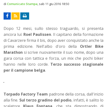
di
Comunicato Stampa
,
sab 11 giu 2016 18:50
Dopo 12 mesi, sullo stesso traguardo, si presenta
ancora lui:
Roel Paulissen
. Il capitano della formazione
di Cavarzere firma il bis, dopo aver conquistato anche la
prima edizione. Nell'albo d'oro della
Ortler Bike
Marathon
si scrive nuovamente il suo nome, dopo una
gara corsa con tattica e forza, un mix che pochi biker
hanno nelle loro corde.
T
erzo successo stagionale
per il campione belga
.
Torpado Factory Team
padrone della corsa, dall'inizio
alla fine.
Sul terzo gradino
del podio
, infatti, è salito lo
scalatore
Klaus Fontana
, che sta dimostrando di