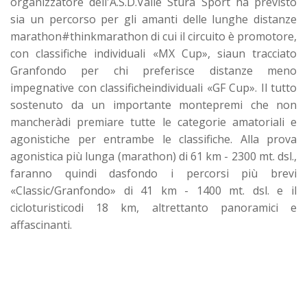
organizzatore dell'A.S.D.Valle Stura Sport ha previsto
sia un percorso per gli amanti delle lunghe distanze
marathon#thinkmarathon di cui il circuito è promotore,
con classifiche individuali «MX Cup», siaun tracciato
Granfondo per chi preferisce distanze meno
impegnative con classificheindividuali «GF Cup». Il tutto
sostenuto da un importante montepremi che non
mancheràdi premiare tutte le categorie amatoriali e
agonistiche per entrambe le classifiche. Alla prova
agonistica più lunga (marathon) di 61 km - 2300 mt. dsl.,
faranno quindi dasfondo i percorsi più brevi
«Classic/Granfondo» di 41 km - 1400 mt. dsl. e il
cicloturisticodi 18 km, altrettanto panoramici e
affascinanti.