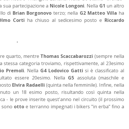
a sua partecipazione a
Nicole Longoni
. Nella
G1
un altro
llo di
Brian
Borgonovo
terzo; nella
G2
Matteo Villa
ha
Olmo Corti
ha chiuso al sedicesimo posto e
Riccardo
ere quarto, mentre
Thomas Scaccabarozzi
(sempre nella
la stessa categoria troviamo, rispettivamente, al 23esimo
io Premoli
. Nella
G4
Lodovico Gatti
si è classificato al
ultato essere 20esimo. Nella
G5
assoluta (maschile e
 posto
Elvira Radaelli
(quinta nella femminile). Infine, nella
uto un 18 esimo posto, risultando così quinta nella
ca - le prove inserite quest'anno nel circuito (il prossimo
e) sono
otto
e terranno impegnati i bikers "in erba" fino a