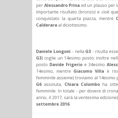
per
Alessandro Prina
ed un plauso per l
importante risultato (bronzo) e cioè que
conquistato la quarta piazza, mentre
Calderara
al diciottesimo.
Daniele Longoni
- nella
G3
- risulta ess
G3
) coglie un 14esimo posto; inoltre nel
posto
Davide Frigerio
e 34esimo
Aless
14esimo, mentre
Giacomo Villa
è ris
femminile assieme) troviamo al 14esimo
G6
assoluta,
Chiara Colombo
ha otten
femminile. In totale - per dovere di crona
anno, il 2017, sarà la ventesima edizion
settembre 2016
.