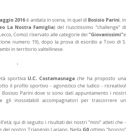
aggio 2016
è andata in scena, in quel di
Bosisio Parini
, in
eo La Nostra Famiglia
) del riuscitissimo "challenge" di
Lecco, Como) riservato alle categorie dei
"Giovanissimi"
e
zione numero 19), dopo la prova di esordio a Tovo di S.
mbi in territorio valtellinese.
età sportiva
U.C. Costamasnaga
che ha proposto una
to il profilo sportivo - agonistico che ludico - ricreativo!
i Bosisio Parini dove si sono dati appuntamento i nostri
 e gli inossidabili accompagnatori per trascorrere un
età; qui di seguito i risultati dei nostri "mini" atleti che -
 del nostro Triangolo Lariano. Nella
G0
ottimo "bronzo"