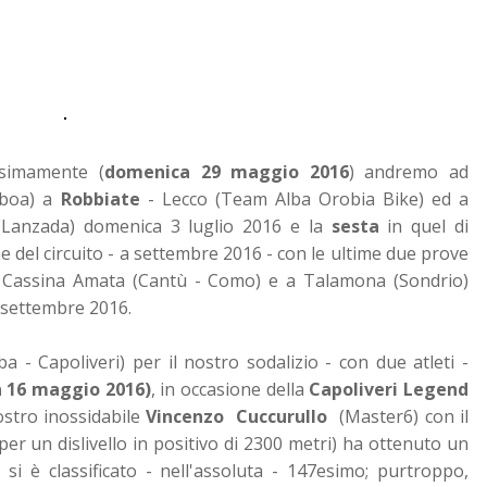
ssimamente (
domenica 29 maggio 2016
) andremo ad
i boa) a
Robbiate
- Lecco (Team Alba Orobia Bike) ed a
(Lanzada) domenica 3 luglio 2016 e la
sesta
in quel di
ne del circuito - a settembre 2016 - con le ultime due prove
 Cassina Amata (Cantù - Como) e a Talamona (Sondrio)
 settembre 2016.
a - Capoliveri) per il nostro sodalizio - con due atleti -
 16 maggio 2016)
, in occasione della
Capoliveri Legend
ostro inossidabile
Vincenzo Cuccurullo
(Master6) con il
 per un dislivello in positivo di 2300 metri) ha ottenuto un
si è classificato - nell'assoluta - 147esimo; purtroppo,