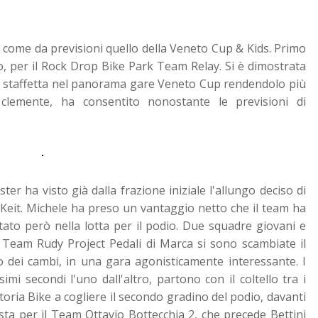
o, come da previsioni quello della Veneto Cup & Kids.
Primo
 per il Rock Drop Bike Park Team Relay. Si è dimostrata
 la staffetta nel panorama gare Veneto Cup rendendolo più
clemente, ha consentito nonostante le previsioni di
er ha visto già dalla frazione iniziale l'allungo deciso di
Keit. Michele ha preso un vantaggio netto che il team ha
tato però nella lotta per il podio. Due squadre giovani e
 Team Rudy Project Pedali di Marca si sono scambiate il
o dei cambi, in una gara agonisticamente interessante. I
imi secondi l'uno dall'altro, partono con il coltello tra i
oria Bike a cogliere il secondo gradino del podio, davanti
sta per il Team Ottavio Bottecchia 2, che precede Bettini