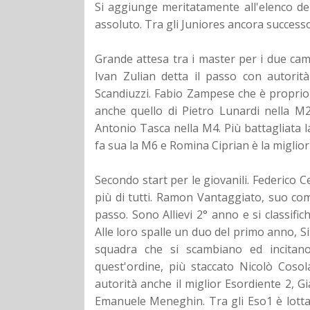
Si aggiunge meritatamente all'elenco de
assoluto.
Tra gli Juniores ancora successo
Grande attesa tra i master per i due campi
Ivan Zulian detta il passo con autorità
Scandiuzzi. Fabio Zampese che è proprio 
anche quello di Pietro Lunardi nella M2
Antonio Tasca nella M4. Più battagliata 
fa sua la M6 e Romina Ciprian è la migli
Secondo start per le giovanili. Federico 
più di tutti. Ramon Vantaggiato, suo c
passo. Sono Allievi 2° anno e si classifi
Alle loro spalle un duo del primo anno, 
squadra che si scambiano ed incitano
quest'ordine, più staccato Nicolò Cosol
autorità anche il miglior Esordiente 2, G
Emanuele Meneghin. Tra gli Eso1 è lotta s