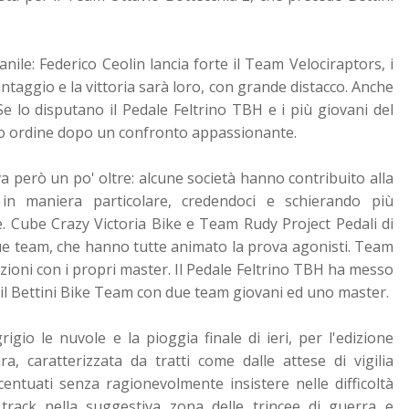
.
nile: Federico Ceolin lancia forte il Team Velociraptors, i
aggio e la vittoria sarà loro, con grande distacco. Anche
 Se lo disputano il Pedale Feltrino TBH e i più giovani del
to ordine dopo un confronto appassionante.
va però un po' oltre: alcune società hanno contribuito alla
i in maniera particolare, credendoci e schierando più
. Cube Crazy Victoria Bike e Team Rudy Project Pedali di
team, che hanno tutte animato la prova agonisti. Team
ioni con i propri master. Il Pedale Feltrino TBH ha messo
 il Bettini Bike Team con due team giovani ed uno master.
gio le nuvole e la pioggia finale di ieri, per l'edizione
, caratterizzata da tratti come dalle attese di vigilia
entuati senza ragionevolmente insistere nelle difficoltà
 track nella suggestiva zona delle trincee di guerra e