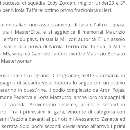
i successi di squadra Eddy Zordan, miglior Under23 e 5°
 per Nicola Taffarel ottimo primo frazionista di ieri.
oni italiani uno assolutamente di casa e l'altro ... quasi.
 tra i MasterElìte, e si aggiudica il memorial Maurizio
l'enfant du pays, fa sua la M1 con autorità. E' un assolo
, simile alla prova di Nicola Terrin che fa sua la M3 e
la M5, vinta da Gabriele Fabbris mentre Maurizio Borsato
or Masterwoman.
Ceolin come tra i "grandi" Casagrande, mette una marcia in
ompagno di squadra Velociraptors lo segue con un ottimo
cheranno in quest'rine, il podio completato da Aron Rojas.
Simone Pederiva e Loris Mazzucco, anche loro compagni di
 a vicenda. Arriveranno insieme, primo e second in
aro. Tra i primissimi in gara, vincente di categoria con
ianni Vazzola davanti ai pur ottimi Alessandro Zanette ed
errata. Solo pochi secondi divideranno all'arrivo i primi