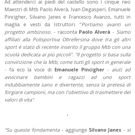
Ad attenderci ai piedi del castello sono i cinque neo
Maestri di Mtb Paolo Alverà, Ivan Degasperi, Emanuele
Pincigher, Silvano Janes e Francesco Avanzo, tutti in
maglia e vesti da Istruttori. "
Portiamo avanti un
progetto ambizioso.
- racconta
Paolo Alverà
-
Siamo
affiliati alla Polisportiva Oltrefersina dove tra gli altri
sport è stato di recente inserito il gruppo Mtb con una
scuola dedicata ai più piccoli". "Il progetto si basa sulla
convinzione che la Mtb, come tutti gli sport in generale
- fa eco la voce di
Emanuele Pincigher
-
aiuti ad
avvicinare bambini e ragazzi ad uno sport
indubbiamente sano e divertente, senza la pretesa di
forgiare campioni, ma con l'obiettivo di trasmettere dei
valori di vita"
.
"Su queste fondamenta
- aggiunge
Silvano Janes
-
si