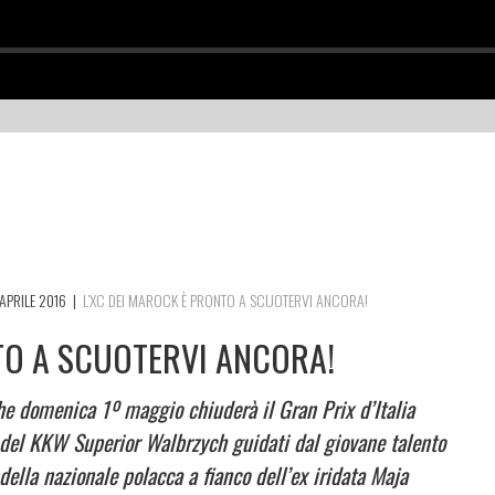
APRILE 2016
|
L’XC DEI MAROCK È PRONTO A SCUOTERVI ANCORA!
TO A SCUOTERVI ANCORA!
 che domenica 1º maggio chiuderà il Gran Prix d’Italia
ti del KKW Superior Walbrzych guidati dal giovane talento
della nazionale polacca a fianco dell’ex iridata Maja