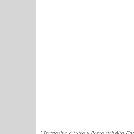
"
Tremosine e tutto il Parco dell'Alto Ga