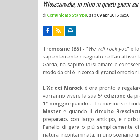
Wloszczowska, in ritiro in questi giorni sui
di
Comunicato Stampa
,
sab 09 apr 2016 08:50
Tremosine (BS) -
"
We will rock you
" è l
sapientemente disegnato nell'accattivante
Garda, ha saputo farsi amare e conoscere
modo da chi è in cerca di grandi emozioni.
L'
Xc dei Marock
è ora pronto a regalar
vorranno vivere la sua
5ª edizione
da pr
1º maggio
quando a Tremosine si chiuder
Master
e quando il
circuito Bresciac
preparato, con largo anticipo, e riprist
l'anello di gara o più semplicemente di
natura incontaminata, in uno scenario un