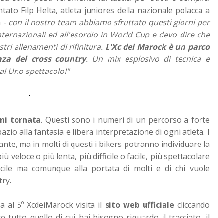
ato Filp Helta, atleta juniores della nazionale polacca a
a -
con il nostro team abbiamo sfruttato questi giorni per
nternazionali ed all'esordio in World Cup e devo dire che
stri allenamenti di rifinitura.
L'Xc dei Marock è un parco
nza del cross country
. Un mix esplosivo di tecnica e
a! Uno spettacolo!"
gni tornata
. Questi sono i numeri di un percorso a forte
zio alla fantasia e libera interpretazione di ogni atleta. I
ante, ma in molti di questi i bikers potranno individuare la
iù veloce o più lenta, più difficile o facile, più spettacolare
cile ma comunque alla portata di molti e di chi vuole
try.
va al 5º XcdeiMarock visita il
sito web ufficiale
cliccando
 tutto quello di cui hai bisogno riguardo il tracciato, il