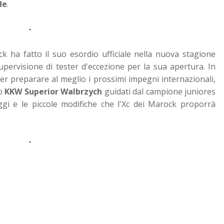
de
.
ck ha fatto il suo esordio ufficiale nella nuova stagione
upervisione di tester d'eccezione per la sua apertura. In
per preparare al meglio i prossimi impegni internazionali,
co
KKW Superior Walbrzych
guidati dal campione juniores
ggi e le piccole modifiche che l'Xc dei Marock proporrà