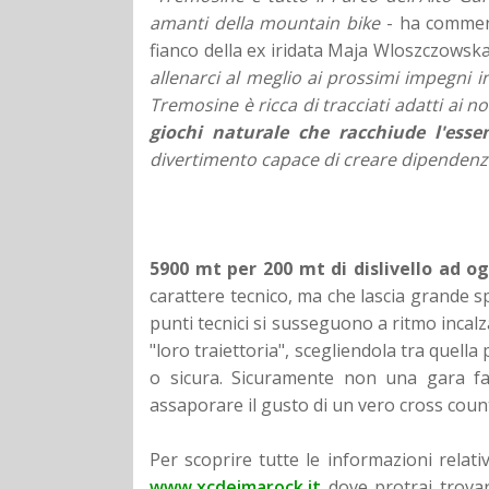
amanti della mountain bike
- ha comment
fianco della ex iridata Maja Wloszczowsk
allenarci al meglio ai prossimi impegni i
Tremosine è ricca di tracciati adatti ai no
giochi naturale che racchiude l'esse
divertimento capace di creare dipendenz
5900 mt per 200 mt di dislivello ad o
carattere tecnico, ma che lascia grande spa
punti tecnici si susseguono a ritmo incalz
"loro traiettoria", scegliendola tra quella p
o sicura. Sicuramente non una gara fa
assaporare il gusto di un vero cross coun
Per scoprire tutte le informazioni relati
www.xcdeimarock.it
dove protrai trovare