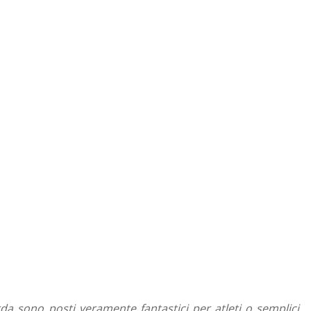
rda sono posti veramente fantastici per atleti o semplici