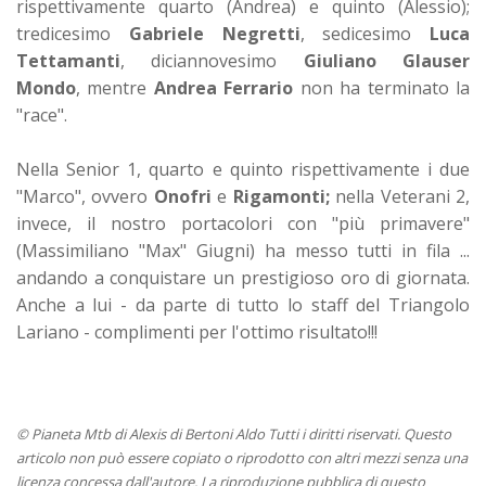
rispettivamente quarto (Andrea) e quinto (Alessio);
tredicesimo
Gabriele Negretti
, sedicesimo
Luca
Tettamanti
, diciannovesimo
Giuliano Glauser
Mondo
, mentre
Andrea Ferrario
non ha terminato la
"race".
Nella Senior 1, quarto e quinto rispettivamente i due
"Marco", ovvero
Onofri
e
Rigamonti;
nella Veterani 2,
invece, il nostro portacolori con "più primavere"
(Massimiliano "Max" Giugni) ha messo tutti in fila ...
andando a conquistare un prestigioso oro di giornata.
Anche a lui - da parte di tutto lo staff del Triangolo
Lariano - complimenti per l'ottimo risultato!!!
© Pianeta Mtb di Alexis di Bertoni Aldo Tutti i diritti riservati. Questo
articolo non può essere copiato o riprodotto con altri mezzi senza una
licenza concessa dall'autore. La riproduzione pubblica di questo