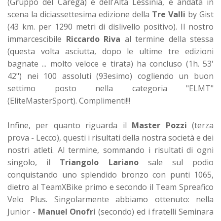
(Gruppo del Carega) e dell'Alta Lessinia, è andata in
scena la diciassettesima edizione della
Tre Valli
by Gist
(43 km. per 1290 metri di dislivello positivo). Il nostro
immarcescibile
Riccardo Riva
al termine della stessa
(questa volta asciutta, dopo le ultime tre edizioni
bagnate ... molto veloce e tirata) ha concluso (1h. 53'
42") nei 100 assoluti (93esimo) cogliendo un buon
settimo posto nella categoria "ELMT"
(EliteMasterSport). Complimenti!!!
Infine, per quanto riguarda il
Master Pozzi
(terza
prova - Lecco), questi i risultati della nostra società e dei
nostri atleti. Al termine, sommando i risultati di ogni
singolo, il
Triangolo Lariano
sale sul podio
conquistando uno splendido bronzo con punti 1065,
dietro al TeamXBike primo e secondo il Team Spreafico
Velo Plus. Singolarmente abbiamo ottenuto: nella
Junior -
Manuel Onofri
(secondo) ed i fratelli Seminara