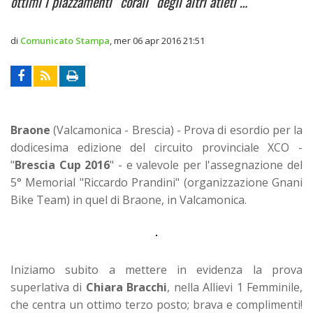
ottimi i piazzamenti “corali” degli altri atleti …
di
Comunicato Stampa
,
mer 06 apr 2016 21:51
Braone
(Valcamonica - Brescia) - Prova di esordio per la
dodicesima edizione del circuito provinciale XCO -
"
Brescia Cup 2016
" - e valevole per l'assegnazione del
5° Memorial "Riccardo Prandini" (organizzazione Gnani
Bike Team) in quel di Braone, in Valcamonica.
Iniziamo subito a mettere in evidenza la prova
superlativa di
Chiara Bracchi
, nella Allievi 1 Femminile,
che centra un ottimo terzo posto; brava e complimenti!