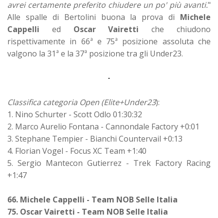
avrei certamente preferito chiudere un po' più avanti.
"
Alle spalle di Bertolini buona la prova di
Michele
Cappelli
ed
Oscar Vairetti
che chiudono
rispettivamente in 66ª e 75ª posizione assoluta che
valgono la 31ª e la 37ª posizione tra gli Under23.
Classifica categoria Open (Elite+Under23
):
1. Nino Schurter - Scott Odlo 01:30:32
2. Marco Aurelio Fontana - Cannondale Factory +0:01
3. Stephane Tempier - Bianchi Countervail +0:13
4. Florian Vogel - Focus XC Team +1:40
5. Sergio Mantecon Gutierrez - Trek Factory Racing
+1:47
66. Michele Cappelli - Team NOB Selle Italia
75. Oscar Vairetti - Team NOB Selle Italia