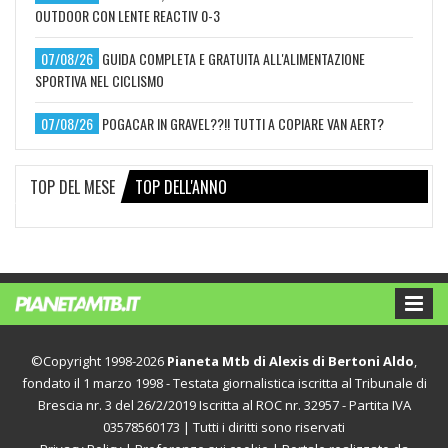
OUTDOOR CON LENTE REACTIV 0-3
07/08/26
GUIDA COMPLETA E GRATUITA ALL'ALIMENTAZIONE
SPORTIVA NEL CICLISMO
07/08/26
POGACAR IN GRAVEL??!! TUTTI A COPIARE VAN AERT?
TOP DEL MESE
TOP DELL'ANNO
©Copyright 1998-2026
Pianeta Mtb di Alexis di Bertoni Aldo
,
fondato il 1 marzo 1998 - Testata giornalistica iscritta al Tribunale di
Brescia nr. 3 del 26/2/2019 Iscritta al ROC nr. 32957 - Partita IVA
03578560173 | Tutti i diritti sono riservati