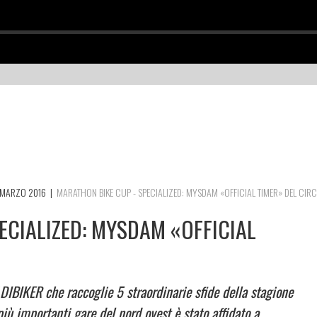
MARZO 2016
|
MARATHON BIKE CUP - SPECIALIZED: MYSDAM «OFFICIAL TIMER» DEL CIR
ECIALIZED: MYSDAM «OFFICIAL
BIKER che raccoglie 5 straordinarie sfide della stagione
ù importanti gare del nord ovest è stato affidato a