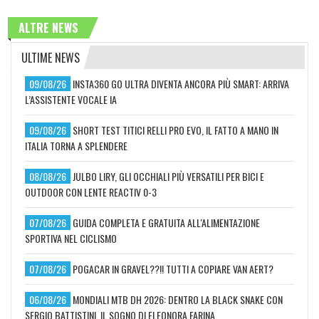
ALTRE NEWS
ULTIME NEWS
09/08/26
INSTA360 GO ULTRA DIVENTA ANCORA PIÙ SMART: ARRIVA
L’ASSISTENTE VOCALE IA
09/08/26
SHORT TEST TITICI RELLI PRO EVO, IL FATTO A MANO IN
ITALIA TORNA A SPLENDERE
08/08/26
JULBO LIRY, GLI OCCHIALI PIÙ VERSATILI PER BICI E
OUTDOOR CON LENTE REACTIV 0-3
07/08/26
GUIDA COMPLETA E GRATUITA ALL'ALIMENTAZIONE
SPORTIVA NEL CICLISMO
07/08/26
POGACAR IN GRAVEL??!! TUTTI A COPIARE VAN AERT?
06/08/26
MONDIALI MTB DH 2026: DENTRO LA BLACK SNAKE CON
SERGIO BATTISTINI, IL SOGNO DI ELEONORA FARINA