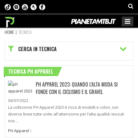
HOME
|
TECNICA
CERCA IN TECNICA
TECNICA PH APPAREL
PH APPAREL 2023: QUANDO L’ALTA MODA SI
FONDE CON IL CICLISMO E IL GRAVEL
04/07/2022
La collezione PH Apparel 2023 è ricca di modelli e colori, con
diverse linee tutte unite all'attenzione per l’alta qualità: tessuti
rice…
PH Apparel
\