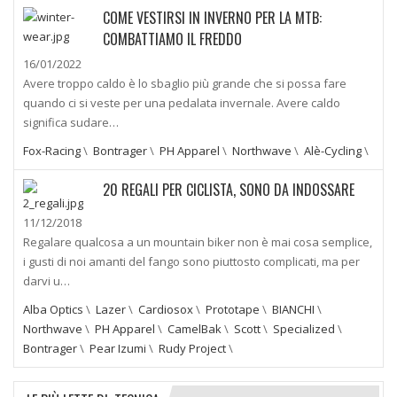
COME VESTIRSI IN INVERNO PER LA MTB:
COMBATTIAMO IL FREDDO
16/01/2022
Avere troppo caldo è lo sbaglio più grande che si possa fare
quando ci si veste per una pedalata invernale. Avere caldo
significa sudare…
Fox-Racing
\
Bontrager
\
PH Apparel
\
Northwave
\
Alè-Cycling
\
20 REGALI PER CICLISTA, SONO DA INDOSSARE
11/12/2018
Regalare qualcosa a un mountain biker non è mai cosa semplice,
i gusti di noi amanti del fango sono piuttosto complicati, ma per
darvi u…
Alba Optics
\
Lazer
\
Cardiosox
\
Prototape
\
BIANCHI
\
Northwave
\
PH Apparel
\
CamelBak
\
Scott
\
Specialized
\
Bontrager
\
Pear Izumi
\
Rudy Project
\