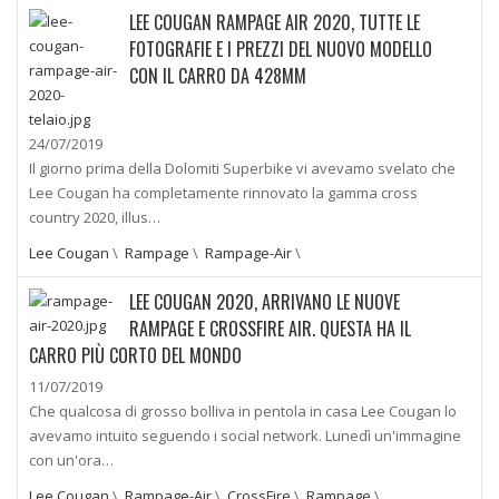
LEE COUGAN RAMPAGE AIR 2020, TUTTE LE
FOTOGRAFIE E I PREZZI DEL NUOVO MODELLO
CON IL CARRO DA 428MM
24/07/2019
Il giorno prima della Dolomiti Superbike vi avevamo svelato che
Lee Cougan ha completamente rinnovato la gamma cross
country 2020, illus…
Lee Cougan
\
Rampage
\
Rampage-Air
\
LEE COUGAN 2020, ARRIVANO LE NUOVE
RAMPAGE E CROSSFIRE AIR. QUESTA HA IL
CARRO PIÙ CORTO DEL MONDO
11/07/2019
Che qualcosa di grosso bolliva in pentola in casa Lee Cougan lo
avevamo intuito seguendo i social network. Lunedì un'immagine
con un'ora…
Lee Cougan
\
Rampage-Air
\
CrossFire
\
Rampage
\