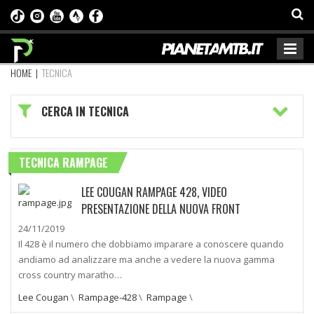
HOME
|
TECNICA
CERCA IN TECNICA
TECNICA RAMPAGE
LEE COUGAN RAMPAGE 428, VIDEO
PRESENTAZIONE DELLA NUOVA FRONT
24/11/2019
Il 428 è il numero che dobbiamo imparare a conoscere quando
andiamo ad analizzare ma anche a vedere la nuova gamma
cross country maratho…
Lee Cougan
\
Rampage-428
\
Rampage
\