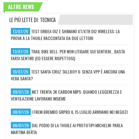
ALTRE NEWS
LE PIÙ LETTE DI: TECNICA
13/07/26
TEST ORBEA OIZ E SHIMANO XT/XTR DI2 WIRELESS: LA
PROVA A LA THUILE RACCONTATA DA DUE LETTORI
13/07/26
TRAIL BIKE BELL: PER NON LITIGARE SUI SENTIERI… BASTA
FARSI SENTIRE (ED ESSERE RISPETTOSI)
10/07/26
TEST SANTA CRUZ TALLBOY 6: SENZA VPP È ANCORA UNA
VERA SANTA?
09/07/26
MET TRENTA 3K CARBON MIPS: QUANDO LEGGEREZZA E
VENTILAZIONE LAVORANO INSIEME
08/07/26
I FRENI BREMBO GRPRO IL 15 LUGLIO ARRIVANO NEI NEGOZI
06/07/26
DAL PODIO DI LA THUILE AI PROTOTIPI MICHELIN: PARLA
MARTINA BERTA