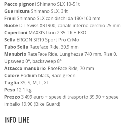
Pacco pignoni
Shimano SLX 10-51t
Guarnitura
Shimano SLX, 34t
Freni
Shimano SLX con dischi da 180/160 mm
Ruote
DT Swiss XR1900, canale interno cerchio 25 mm
Copertoni
MAXXIS Ikon 2.35 TR + EXO
Sella
ERGON SR10 Sport Pro CrMo
Tubo Sella
Raceface Ride, 30.9 mm
Manubrio
RaceFace Ride, Lunghezza 740 mm, Rise 0,
Upsweep 0°, backsweep 8°
Attacco manubrio
: RaceFace Ride, 70 mm
Colore
Podium black, Race green
Taglia
XS, S, M, L, XL
Peso
12,1 kg
Prezzo
3.499 euro + spese di trasporto 39,90 + spese
imballo 19,90 (Bike Guard)
INFO LINE