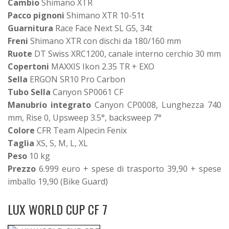
Cambio
Shimano XTR
Pacco pignoni
Shimano XTR 10-51t
Guarnitura
Race Face Next SL G5, 34t
Freni
Shimano XTR con dischi da 180/160 mm
Ruote
DT Swiss XRC1200, canale interno cerchio 30 mm
Copertoni
MAXXIS Ikon 2.35 TR + EXO
Sella
ERGON SR10 Pro Carbon
Tubo Sella
Canyon SP0061 CF
Manubrio
integrato
Canyon CP0008, Lunghezza 740
mm, Rise 0, Upsweep 3.5°, backsweep 7°
Colore
CFR Team Alpecin Fenix
Taglia
XS, S, M, L, XL
Peso
10 kg
Prezzo
6.999 euro + spese di trasporto 39,90 + spese
imballo 19,90 (Bike Guard)
LUX WORLD CUP CF 7