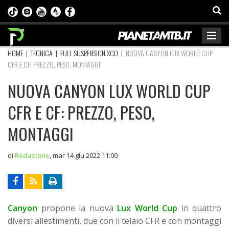
HOME
|
TECNICA
|
FULL SUSPENSION XCO
|
NUOVA CANYON LUX WORLD CUP
CFR E CF: PREZZO, PESO, MONTAGGI
NUOVA CANYON LUX WORLD CUP
CFR E CF: PREZZO, PESO,
MONTAGGI
di
Redazione
,
mar 14 giu 2022 11:00
Canyon
propone la nuova
Lux World Cup
in quattro
diversi allestimenti, due con il telaio CFR e con montaggi