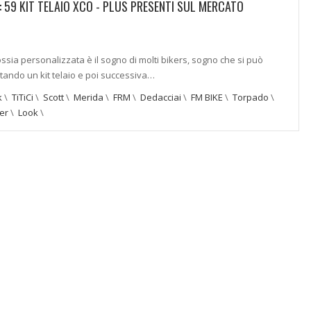
: 59 KIT TELAIO XCO - PLUS PRESENTI SUL MERCATO
ossia personalizzata è il sogno di molti bikers, sogno che si può
tando un kit telaio e poi successiva…
k
\
TiTiCi
\
Scott
\
Merida
\
FRM
\
Dedacciai
\
FM BIKE
\
Torpado
\
er
\
Look
\