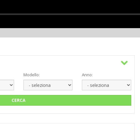
Modello:
Anno:
CERCA