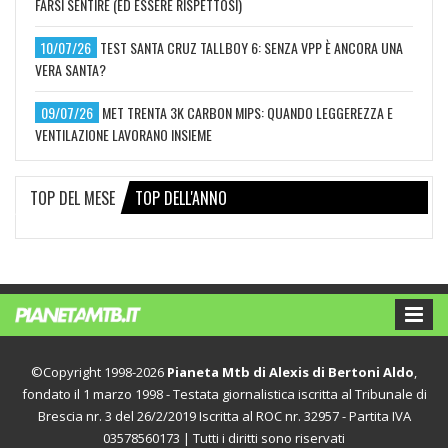
FARSI SENTIRE (ED ESSERE RISPETTOSI)
10/07/26
TEST SANTA CRUZ TALLBOY 6: SENZA VPP È ANCORA UNA
VERA SANTA?
09/07/26
MET TRENTA 3K CARBON MIPS: QUANDO LEGGEREZZA E
VENTILAZIONE LAVORANO INSIEME
TOP DEL MESE
TOP DELL'ANNO
©Copyright 1998-2026
Pianeta Mtb di Alexis di Bertoni Aldo
,
fondato il 1 marzo 1998 - Testata giornalistica iscritta al Tribunale di
Brescia nr. 3 del 26/2/2019 Iscritta al ROC nr. 32957 - Partita IVA
03578560173 | Tutti i diritti sono riservati