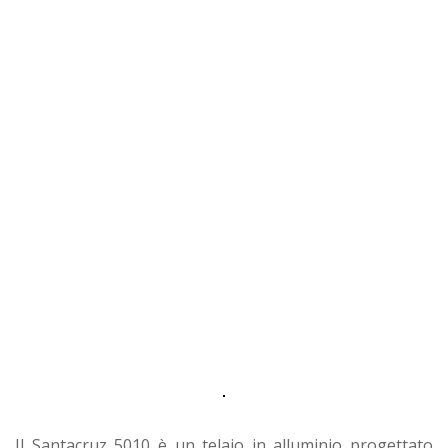
Il Santacruz 5010 è un telaio in alluminio progettato