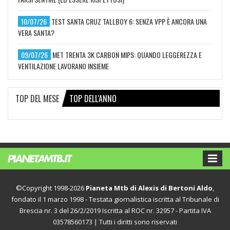
10/07/26
TEST SANTA CRUZ TALLBOY 6: SENZA VPP È ANCORA UNA
VERA SANTA?
09/07/26
MET TRENTA 3K CARBON MIPS: QUANDO LEGGEREZZA E
VENTILAZIONE LAVORANO INSIEME
TOP DEL MESE
TOP DELL'ANNO
©Copyright 1998-2026
Pianeta Mtb di Alexis di Bertoni Aldo
,
fondato il 1 marzo 1998 - Testata giornalistica iscritta al Tribunale di
Brescia nr. 3 del 26/2/2019 Iscritta al ROC nr. 32957 - Partita IVA
03578560173 | Tutti i diritti sono riservati