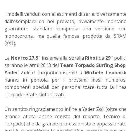
I modelli venduti con allestimenti di serie, diversamente
dall'esemplare da noi provato, ovviamente montano
guarniture standard compresa una versione con
monocorona, ma quella famosa prodotta da SRAM
(XX1).
La
Nearco 27,5"
insieme alla sorella
Ribot
da
29"
pollici
saranno le armi 2013 del
Team Torpado Surfing Shop
.
Yader Zoli
e
Torpado
insieme a
Michele Leonardi
hanno in pentola per i prossimi mesi numerosi
componenti speciali per personalizzare tutta la linea
Torpado. State sintonizzati!
Un sentito ringraziamento infine a Yader Zoli (oltre che
grande atleta anche regista del reparto Tecnico di
Torpado) che da grande professionista e appassionato
qual è, ci ha offerto la possibilità di testare la sua bici