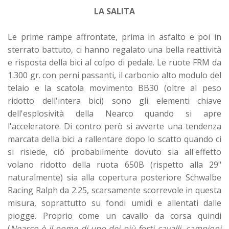
LA SALITA
Le prime rampe affrontate, prima in asfalto e poi in
sterrato battuto, ci hanno regalato una bella reattività
e risposta della bici al colpo di pedale. Le ruote FRM da
1.300 gr. con perni passanti, il carbonio alto modulo del
telaio e la scatola movimento BB30 (oltre al peso
ridotto dell'intera bici) sono gli elementi chiave
dell'esplosività della Nearco quando si apre
l'acceleratore. Di contro però si avverte una tendenza
marcata della bici a rallentare dopo lo scatto quando ci
si risiede, ciò probabilmente dovuto sia all'effetto
volano ridotto della ruota 650B (rispetto alla 29"
naturalmente) sia alla copertura posteriore Schwalbe
Racing Ralph da 2.25, scarsamente scorrevole in questa
misura, soprattutto su fondi umidi e allentati dalle
piogge. Proprio come un cavallo da corsa quindi
(
Nearco è il nome di uno dei più forti cavalli, campioni