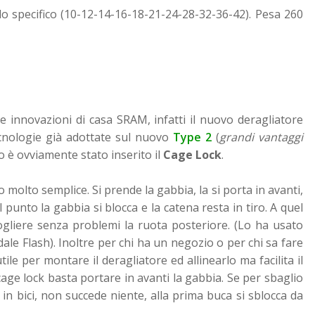
lo specifico (10-12-14-16-18-21-24-28-32-36-42). Pesa 260
e innovazioni di casa SRAM, infatti il nuovo deragliatore
cnologie già adottate sul nuovo
Type 2
(
grandi vantaggi
ico è ovviamente stato inserito il
Cage Lock
.
 molto semplice. Si prende la gabbia, la si porta in avanti,
 punto la gabbia si blocca e la catena resta in tiro. A quel
ogliere senza problemi la ruota posteriore. (Lo ha usato
e Flash). Inoltre per chi ha un negozio o per chi sa fare
ile per montare il deragliatore ed allinearlo ma facilita il
cage lock basta portare in avanti la gabbia. Se per sbaglio
 in bici, non succede niente, alla prima buca si sblocca da