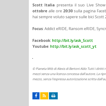
Scott Italia
presenta il suo Live Show
ottobre
alle ore
20:30
sulla pagina Faceb
hai sempre voluto sapere sulle bici Scott 2
Focus
: Addict eRIDE, Ransom eRIDE, Syncr
Facebook
:
http://bit.ly/ask_Scott
Youtube
:
http://bit.ly/ask_scott_yt
© Pianeta Mtb di Alexis di Bertoni Aldo Tutti i diritti
mezzi senza una licenza concessa dall'autore. La ripro
mezzo, senza l'espressa autorizzazione scritta dall'au