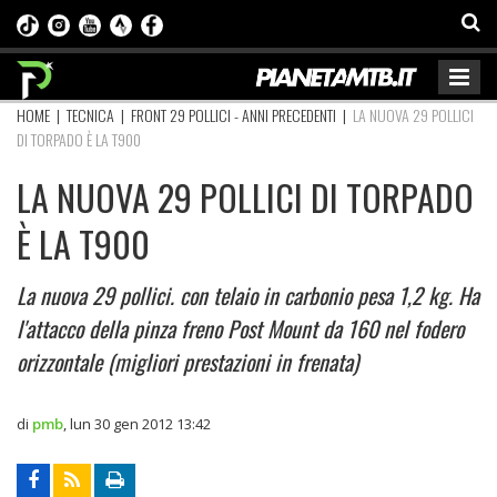
HOME
|
TECNICA
|
FRONT 29 POLLICI - ANNI PRECEDENTI
|
LA NUOVA 29 POLLICI
DI TORPADO È LA T900
LA NUOVA 29 POLLICI DI TORPADO
È LA T900
La nuova 29 pollici. con telaio in carbonio pesa 1,2 kg. Ha
l'attacco della pinza freno Post Mount da 160 nel fodero
orizzontale (migliori prestazioni in frenata)
di
pmb
,
lun 30 gen 2012 13:42