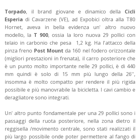
Torpado
, il brand giovane e dinamico della
Cicli
Esperia
di Cavarzene (VE), ad Expobici oltra alla T80
Hornet, aveva in bella evidenza un' altro nuovo
modello, la
T 900
, ossia la loro nuova 29 pollici con
telaio in carbonio che pesa 1,2 kg. Ha l'attacco della
pinza freno
Post Mount
da 160 nel fodero orizzontale
(migliori prestazioni in frenata), il carro posteriore che
è un punto molto importante nelle 29 pollici, è di 440
mm quindi è solo di 15 mm più lungo della 26'',
insomma è molto compatto per rendere il più rigida
possibile e più manovrabile la bicicletta. I cavi cambio e
deragliatore sono integrati.
Un' altro punto fondamentale per una 29 pollici sono i
passaggi della ruota posteriore, nella zona dietro il
reggisella /movimento centrale, sono stati realizzati il
più largo possibile onde poter permettere al fango di