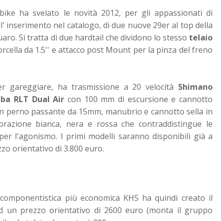
ike ha svelato le novità 2012, per gli appassionati di
ll' inserimento nel catalogo, di due nuove 29er al top della
aro. Si tratta di due hardtail che dividono lo stesso
telaio
cella da 1.5'' e attacco post Mount per la pinza del freno
er gareggiare, ha trasmissione a 20 velocità
Shimano
ba RLT Dual Air
con 100 mm di escursione e cannotto
n perno passante da 15mm, manubrio e cannotto sella in
olorazione bianca, nera e rossa che contraddistingue le
per l'agonismo. I primi modelli saranno disponibili già a
zzo orientativo di 3.800 euro.
componentistica più economica KHS ha quindi creato il
 un prezzo orientativo di 2600 euro (monta il gruppo