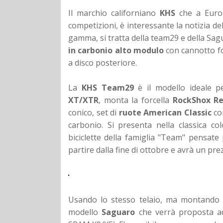
Il marchio californiano
KHS
che a Eurob
competizioni, è interessante la notizia de
gamma, si tratta della team29 e della Sagu
in carbonio alto modulo
con cannotto for
a disco posteriore.
La
KHS Team29
è il modello ideale p
XT/XTR
, monta la forcella
RockShox Re
conico, set di
ruote American Classic
co
carbonio. Si presenta nella classica c
biciclette della famiglia "Team" pensate 
partire dalla fine di ottobre e avrà un pre
Usando lo stesso telaio, ma montando 
modello
Saguaro
che verrà proposta ad