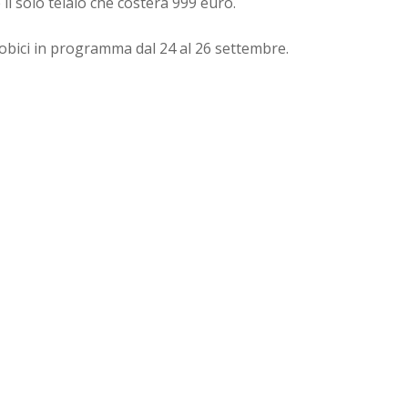
l solo telaio che costerà 999 euro.
pobici in programma dal 24 al 26 settembre.