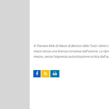
© Pianeta Mtb di Alexis di Bertoni Aldo Tutti i diritti
mezzi senza una licenza concessa dall'autore. La ripro
mezzo, senza l'espressa autorizzazione scritta dall'au