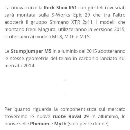
La nuova forcella
Rock Shox RS1
con gli steli rovesciati
sarà montata sulla S-Works Epic 29 che tra l'altro
adotterà il gruppo Shimano XTR 2x11. I modelli che
montano freni Magura, utilizzeranno la versione 2015,
ci riferiamo ai modelli MT8, MT6 e MTS.
Le
Stumpjumper M5
in alluminio dal 2015 adotteranno
le stesse geometrie del telaio in carbonio lanciato sul
mercato 2014.
Per quanto riguarda la componentistica sul mercato
troveremo le nuove
ruote Roval 2
9 in alluminio, le
nuove selle
Phenom
e
Myth
(solo per le donne).