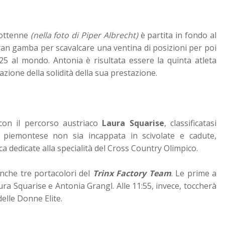
ciottenne
(nella foto di Piper Albrecht)
è partita in fondo al
ran gamba per scavalcare una ventina di posizioni per poi
 25 al mondo. Antonia è risultata essere la quinta atleta
azione della solidità della sua prestazione.
 con il percorso austriaco
Laura Squarise
, classificatasi
piemontese non sia incappata in scivolate e cadute,
ca dedicate alla specialità del Cross Country Olimpico.
anche tre portacolori del
Trinx Factory Team
. Le prime a
ura Squarise e Antonia Grangl. Alle 11:55, invece, toccherà
delle Donne Elite.