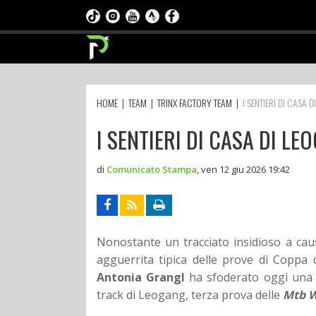
HOME
|
TEAM
|
TRINX FACTORY TEAM
|
I SENTIERI DI CASA
I SENTIERI DI CASA DI 
di
Comunicato Stampa
,
ven 12 giu 2026 19:42
Nonostante un tracciato insidioso a cau
agguerrita tipica delle prove di Coppa
Antonia Grangl
ha sfoderato oggi una 
track di Leogang, terza prova delle
Mtb W