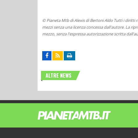
© Pianeta Mtb di Alexis di Bertoni Aldo Tutti i diritti
mezzi senza una licenza concessa dall'autore. La ripro
mezzo, senza l'espressa autorizzazione scritta dall'au
ALTRE NEWS