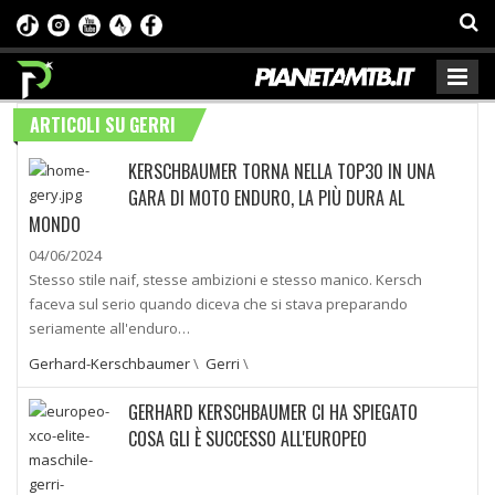
ARTICOLI SU GERRI
KERSCHBAUMER TORNA NELLA TOP30 IN UNA
GARA DI MOTO ENDURO, LA PIÙ DURA AL
MONDO
04/06/2024
Stesso stile naif, stesse ambizioni e stesso manico. Kersch
faceva sul serio quando diceva che si stava preparando
seriamente all'enduro…
Gerhard-Kerschbaumer
\
Gerri
\
GERHARD KERSCHBAUMER CI HA SPIEGATO
COSA GLI È SUCCESSO ALL'EUROPEO