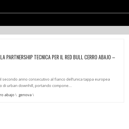
LA PARTNERSHIP TECNICA PER IL RED BULL CERRO ABAJO –
 il secondo anno consecutivo al fianco dell’unica tappa europea
nto di urban downhill, portando compone…
rro abajo
\
genova
\