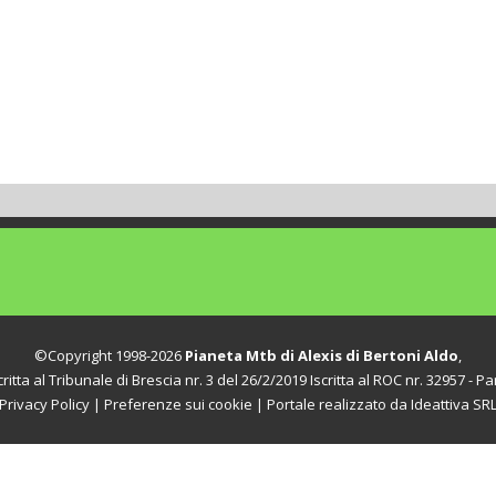
©Copyright 1998-2026
Pianeta Mtb di Alexis di Bertoni Aldo
,
itta al Tribunale di Brescia nr. 3 del 26/2/2019 Iscritta al ROC nr. 32957 - Par
Privacy Policy
|
Preferenze sui cookie
| Portale realizzato da
Ideattiva SR