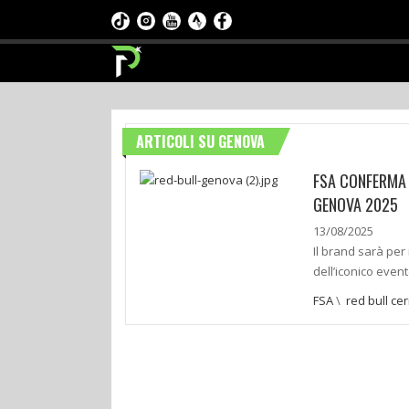
ARTICOLI SU GENOVA
FSA CONFERMA 
GENOVA 2025
13/08/2025
Il brand sarà per
dell’iconico eve
FSA
\
red bull ce