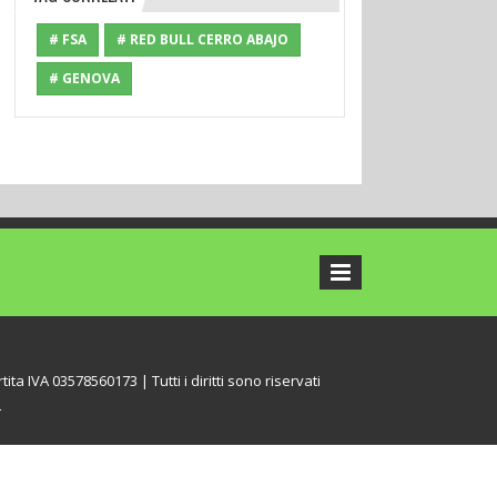
# FSA
# RED BULL CERRO ABAJO
# GENOVA
tita IVA 03578560173 | Tutti i diritti sono riservati
L